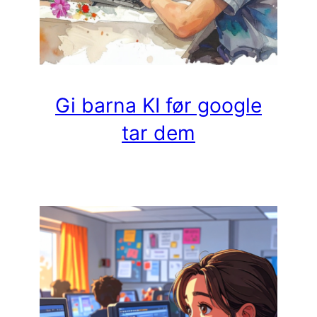
Gi barna KI før google
tar dem