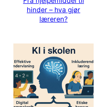
Fra hjelpemiddel til
hinder – hva gjør
læreren?