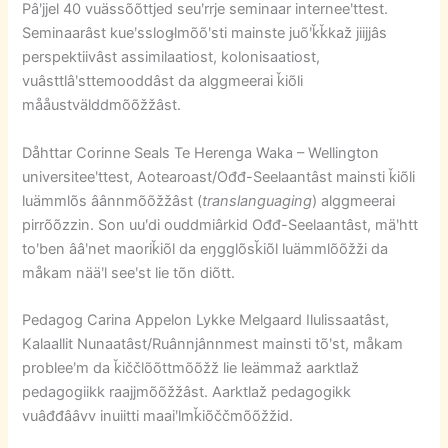
Pâʹjjel 40 vuässõõttjed seuʹrrje seminaar interneeʹttest.
Seminaarâst kueʹssloǥlmõõʹsti mainste juõʹǩǩkaž jiijjâs
perspektiivâst assimilaatiost, kolonisaatiost,
vuâsttlâʹsttemooddâst da alggmeerai ǩiõli
mååustvälddmõõžžâst.
Dåhttar Corinne Seals Te Herenga Waka – Wellington
universiteeʹttest, Aotearoast/Ođđ-Seelaantâst mainsti ǩiõli
luämmlõs âânnmõõžžâst (
translanguaging
) alggmeerai
pirrõõzzin. Son uuʹdi ouddmiârkid Ođđ-Seelaantâst, mäʹhtt
toʹben ââʹnet maoriǩiõl da eŋgglõsǩiõl luämmlõõžži da
måkam nääʹl seeʹst lie tõn diõtt.
Pedagog Carina Appelon Lykke Melgaard Ilulissaatâst,
Kalaallit Nunaatâst/Ruânnjânnmest mainsti tõʹst, måkam
probleeʹm da ǩiččlõõttmõõžž lie leämmaž aarktlaž
pedagogiikk raajjmõõžžâst. Aarktlaž pedagogikk
vuâđđââvv inuiitti maaiʹlmǩiõččmõõžžid.