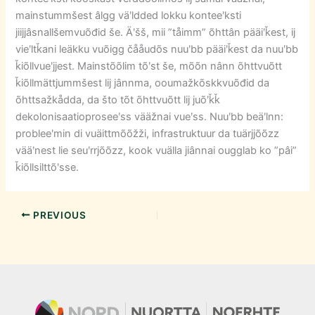
mainstummšest âlgg väʹldded lokku konteeʹksti
jiijjâsnallšemvuõđid še. Äʹšš, mii ”tåimm” õhttân pääiʹǩest, ij
vieʹltǩani leäkku vuõigg čååudõs nuuʹbb pääiʹǩest da nuuʹbb
ǩiõllvueʹjjest. Mainstõõlim tõʹst še, mõõn nânn õhttvuõtt
ǩiõllmättjummšest lij jânnma, ooumažkõskkvuõđid da
õhttsažkådda, da što tõt õhttvuõtt lij juõʹǩǩ
dekolonisaatioproseeʹss vääžnai vueʹss. Nuuʹbb beäʹlnn:
probleeʹmin di vuäittmõõžži, infrastruktuur da tuärjjõõzz
vääʹnest lie seuʹrrjõõzz, kook vuälla jiânnai ougglab ko ”pâi”
ǩiõllsilttõʹsse.
PREVIOUS