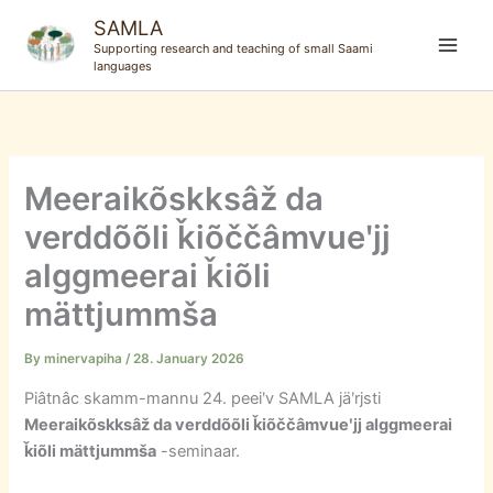
Skip
SAMLA
to
Supporting research and teaching of small Saami
content
languages
Meeraikõskksâž da
verddõõli ǩiõččâmvueʹjj
alggmeerai ǩiõli
mättjummša
By
minervapiha
/
28. January 2026
Piâtnâc skamm-mannu 24. peeiʹv SAMLA jäʹrjsti
Meeraikõskksâž da verddõõli ǩiõččâmvueʹjj alggmeerai
ǩiõli mättjummša
-seminaar.