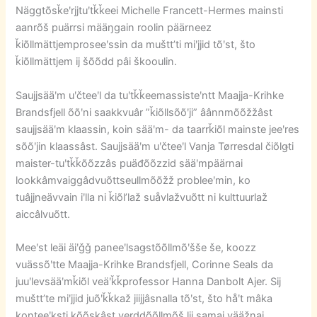
Näggtõsǩeʹrjjtuʹtǩǩeei Michelle Francett-Hermes mainsti
aanrõš puärrsi määŋgain roolin päärneez
ǩiõllmättjemproseeʹssin da mušttʼti miʹjjid tõʹst, što
ǩiõllmättjem ij šõõdd pâi škooulin.
Saujjsääʹm uʹčteeʹl da tuʹtǩǩeemassisteʹntt Maajja-Krihke
Brandsfjell õõʹni saakkvuâr ”ǩiõllsõõʹji” âânnmõõžžâst
saujjsääʹm klaassin, koin sääʹm- da taarrǩiõl mainste jeeʹres
sõõʹjin klaassâst. Saujjsääʹm uʹčteeʹl Vanja Tørresdal čiõlǥti
maister-tuʹtǩǩõõzzâs puäđõõzzid sääʹmpäärnai
lookkâmvaiggâdvuõttseullmõõžž probleeʹmin, ko
tuâjjneävvain iʹlla ni ǩiõlʼlaž suåvlažvuõtt ni kulttuurlaž
aiccâlvuõtt.
Meeʹst leäi äiʹǧǧ paneeʹlsaǥstõõllmõʹšše še, koozz
vuässõʹtte Maajja-Krihke Brandsfjell, Corinne Seals da
juuʹlevsääʹmǩiõl veäʹǩǩprofessor Hanna Danbolt Ajer. Sij
mušttʼte miʹjjid juõʹǩǩkaž jiijjâsnalla tõʹst, što håʹt mâka
konteeʹksti kõõskâst verddõõllmõš lij samai vääžnai,