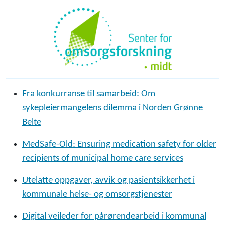
Fra konkurranse til samarbeid: Om
sykepleiermangelens dilemma i Norden Grønne
Belte
MedSafe-Old: Ensuring medication safety for older
recipients of municipal home care services
Utelatte oppgaver, avvik og pasientsikkerhet i
kommunale helse- og omsorgstjenester
Digital veileder for pårørendearbeid i kommunal