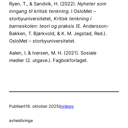
Ryen, T., & Sandvik, H. (2022).
Nyheter som
inngang til kritisk tenkning
. I OsloMet –
storbyuniversitetet,
Kritisk tenkning i
barneskolen: teori og praksis
(E. Andersson-
Bakken, T. Bjørkvold, & K. M. Jegstad, Red.).
OsloMet – storbyuniversitetet.
Aalen, I. & Iversen, M. H. (2021). Sosiale
medier (2. utgave.). Fagbokforlaget.
Publisert
16. oktober 2025
i
Innlegg
av
heidivinge