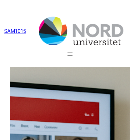
Hopp
til
innhold
SAM1015