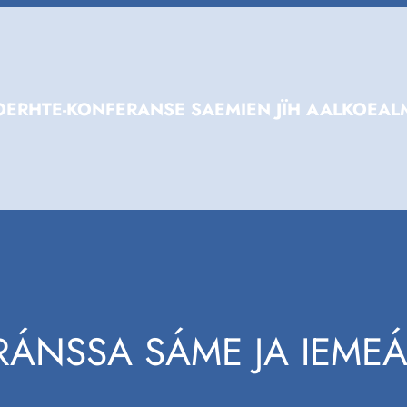
ERHTE-KONFERANSE SAEMIEN JÏH AALKOEAL
RÁNSSA SÁME JA IEME