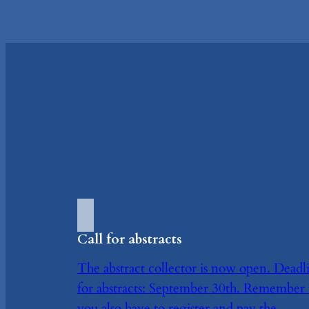
Call for abstracts
The abstract collector is now open. Deadl
for abstracts: September 30th. Remember 
you also have to register and pay the