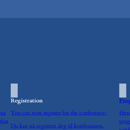
Registration
Pro
ine
You can now register for the conference.
Here
that
prog
Du kan nå registere deg til konferansen.
conf