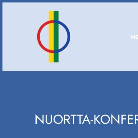
Hopp
til
innhold
NO
NUORTTA-KONFE