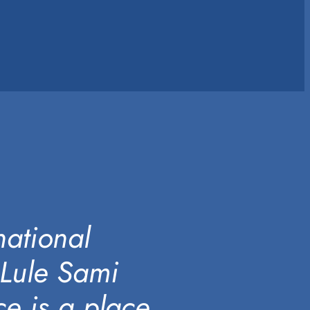
national
 Lule Sami
ce is a place