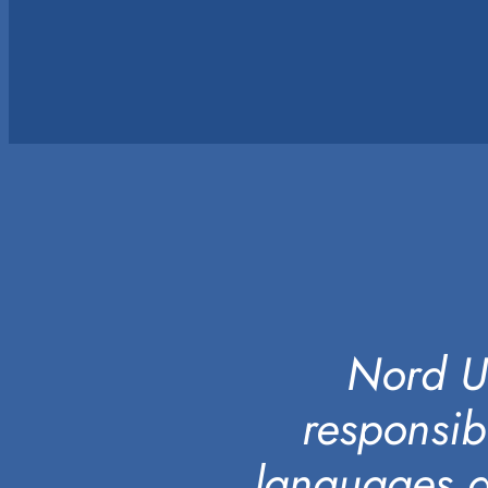
Nord Un
responsib
languages an