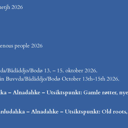
metjh 2026
enous people 2026
da/Bådåddjo/Bodø 13. – 15. oktober 2026.
d in Buvvda/Bådåddjo/Bodø October 13th-15th 2026.
a – Alnadahke – Utsiktspunkt: Gamle røtter, nye 
rdudahka – Alnadahke – Utsiktspunkt: Old roots