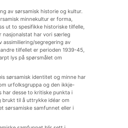
ing av sørsamisk historie og kultur.
ørsamisk minnekultur er forma,
 ut to spesifikke historiske tilfelle,
r nasjonalstat har vori særleg
iv assimiliering/segregering av
andre tilfellet er perioden 1939-45,
karpt lys på spørsmålet om
eis sørsamisk identitet og minne har
lom urfolksgruppa og den ikkje-
 har desse to kritiske punkta i
g brukt til å uttrykke idéar om
et sørsamiske samfunnet eller i
miske samfunnet blir sett i