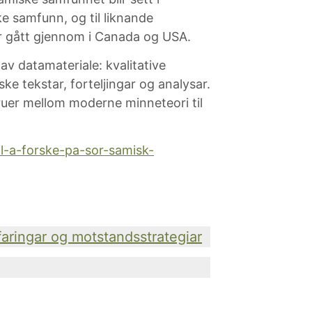
 samfunn, og til liknande
r gått gjennom i Canada og USA.
av datamateriale: kvalitative
iske tekstar, forteljingar og analysar.
bruer mellom moderne minneteori til
til-a-forske-pa-sor-samisk-
faringar og motstandsstrategiar