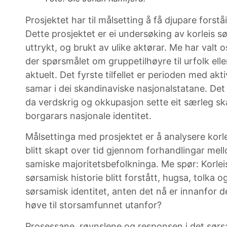
Prosjektet har til målsetting å få djupare forstå
Dette prosjektet er ei undersøking av korleis s
uttrykt, og brukt av ulike aktørar. Me har valt oss
der spørsmålet om gruppetilhøyre til urfolk elle
aktuelt. Det fyrste tilfellet er perioden med akt
samar i dei skandinaviske nasjonalstatane. Det 
da verdskrig og okkupasjon sette eit særleg s
borgarars nasjonale identitet.
Målsettinga med prosjektet er å analysere korl
blitt skapt over tid gjennom forhandlingar mel
samiske majoritetsbefolkninga. Me spør: Korleis
sørsamisk historie blitt forstått, hugsa, tolka o
sørsamisk identitet, anten det nå er innanfor d
høve til storsamfunnet utanfor?
Prosessane, røynslene og responsen i det sørsa