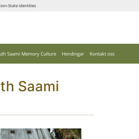
on-State Identities
uth Saami Memory Culture
Hendingar
Kontakt oss
uth Saami