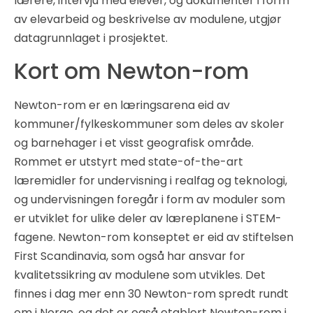
lærere, intervju med elever, og dokumenter i form
av elevarbeid og beskrivelse av modulene, utgjør
datagrunnlaget i prosjektet.
Kort om Newton-rom
Newton-rom er en læringsarena eid av
kommuner/fylkeskommuner som deles av skoler
og barnehager i et visst geografisk område.
Rommet er utstyrt med state-of-the-art
læremidler for undervisning i realfag og teknologi,
og undervisningen foregår i form av moduler som
er utviklet for ulike deler av læreplanene i STEM-
fagene. Newton-rom konseptet er eid av stiftelsen
First Scandinavia, som også har ansvar for
kvalitetssikring av modulene som utvikles. Det
finnes i dag mer enn 30 Newton-rom spredt rundt
om i Norge, og det er også etablert Newton-rom i