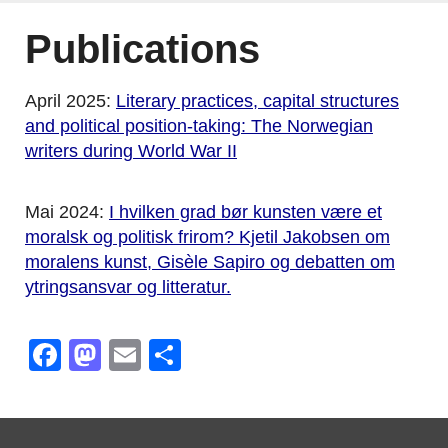
Publications
April 2025:
Literary practices, capital structures
and political position-taking: The Norwegian
writers during World War II
Mai 2024:
I hvilken grad bør kunsten være et
moralsk og politisk frirom? Kjetil Jakobsen om
moralens kunst, Gisèle Sapiro og debatten om
ytringsansvar og litteratur.
Facebook
Mastodon
Email
Share