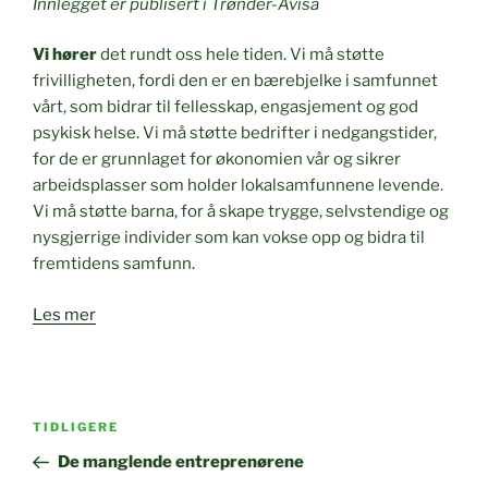
Innlegget er publisert i Trønder-Avisa
Vi hører
det rundt oss hele tiden. Vi må støtte
frivilligheten, fordi den er en bærebjelke i samfunnet
vårt, som bidrar til fellesskap, engasjement og god
psykisk helse. Vi må støtte bedrifter i nedgangstider,
for de er grunnlaget for økonomien vår og sikrer
arbeidsplasser som holder lokalsamfunnene levende.
Vi må støtte barna, for å skape trygge, selvstendige og
nysgjerrige individer som kan vokse opp og bidra til
fremtidens samfunn.
Les mer
Innleggsnavigasjon
Forrige
TIDLIGERE
innlegg
De manglende entreprenørene