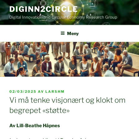
Gå
DIGINN2CIRCLE
til
Digital Innovation and Circular Economy Research Group
innhold
Meny
PUBLISERT
02/03/2025
AV
LARSHM
Vi må tenke visjonært og klokt om
begrepet «støtte»
Av Lill-Beathe Håpnes