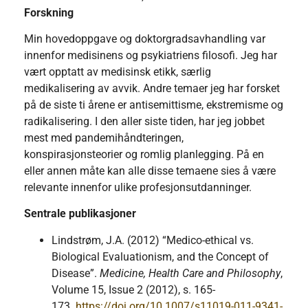
Forskning
Min hovedoppgave og doktorgradsavhandling var
innenfor medisinens og psykiatriens filosofi. Jeg har
vært opptatt av medisinsk etikk, særlig
medikalisering av avvik. Andre temaer jeg har forsket
på de siste ti årene er antisemittisme, ekstremisme og
radikalisering. I den aller siste tiden, har jeg jobbet
mest med pandemihåndteringen,
konspirasjonsteorier og romlig planlegging. På en
eller annen måte kan alle disse temaene sies å være
relevante innenfor ulike profesjonsutdanninger.
Sentrale publikasjoner
Lindstrøm, J.A. (2012) “Medico-ethical vs.
Biological Evaluationism, and the Concept of
Disease”.
Medicine, Health Care and Philosophy
,
Volume 15, Issue 2 (2012), s. 165-
173.
https://doi.org/10.1007/s11019-011-9341-