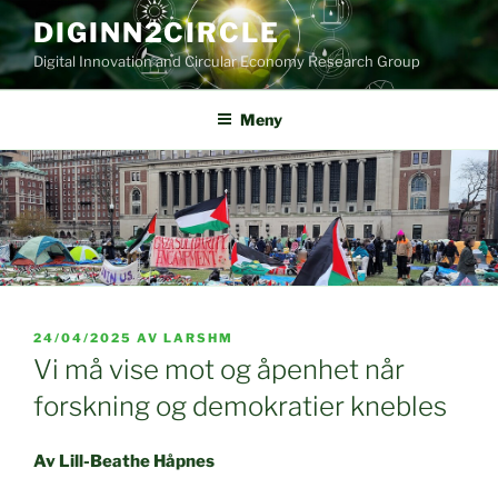
Gå
DIGINN2CIRCLE
til
Digital Innovation and Circular Economy Research Group
innhold
Meny
PUBLISERT
24/04/2025
AV
LARSHM
Vi må vise mot og åpenhet når
forskning og demokratier knebles
Av Lill-Beathe Håpnes