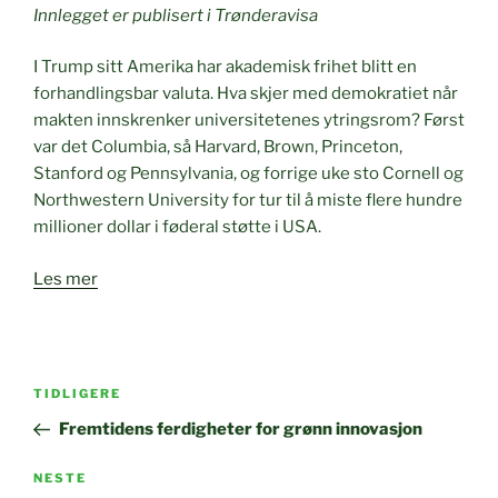
Innlegget er publisert i Trønderavisa
I Trump sitt Amerika har akademisk frihet blitt en
forhandlingsbar valuta. Hva skjer med demokratiet når
makten innskrenker universitetenes ytringsrom? Først
var
det Columbia, så Harvard, Brown, Princeton,
Stanford og Pennsylvania, og forrige uke sto Cornell og
Northwestern University for tur til å miste flere hundre
millioner dollar i føderal støtte i USA.
Les mer
Innleggsnavigasjon
Forrige
TIDLIGERE
innlegg
Fremtidens ferdigheter for grønn innovasjon
Neste
NESTE