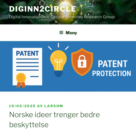
Gå
DIGINN2CIRCLE
til
Digital Innovation and Circular Economy Research Group
innhold
Meny
PUBLISERT
19/05/2025
AV
LARSHM
Norske ideer trenger bedre
beskyttelse