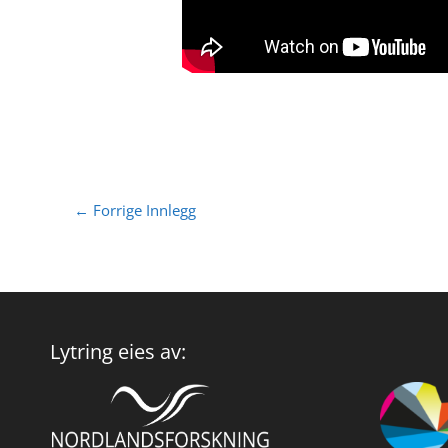
←
Forrige Innlegg
Lytring eies av: