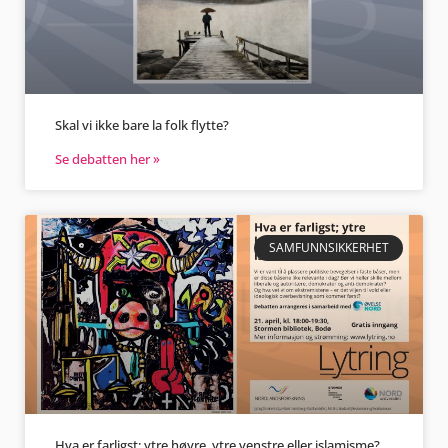
Skal vi ikke bare la folk flytte?
Se debatten her »
SAMFUNNSIKKERHET
Hva er farligst; ytre høyre, ytre venstre eller islamisme?