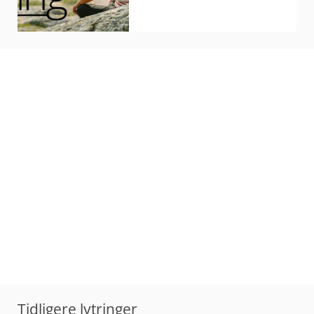
Følg oss på Facebook
Få nyhetsbrev om Lytring
Tidligere lytringer