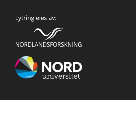
Lytring eies av:
Lytring støttes av:
Sparebank 1 Nord-Norge (Samfunnsløftet)
Fritt Ord