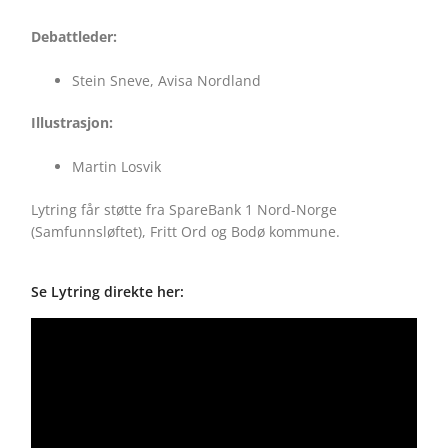
Debattleder:
Stein Sneve, Avisa Nordland
Illustrasjon:
Martin Losvik
Lytring får støtte fra SpareBank 1 Nord-Norge
(Samfunnsløftet), Fritt Ord og Bodø kommune.
Se Lytring direkte her: