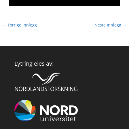
←
Forrige Innlegg
Neste Innlegg
→
Lytring eies av: