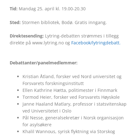
Tid:
Mandag 25. april kl. 19.00-20.30
Sted:
Stormen bibliotek, Bodø. Gratis inngang.
Direktesending:
Lytring-debatten strømmes i tillegg
direkte på www.lytring.no og
Facebook/lytringdebatt.
Debattanter/panelmedlemmer:
Kristian Åtland, forsker ved Nord universitet og
Forsvarets forskningsinstitutt
Ellen Kathrine Hætta, politimester i Finnmark
Tormod Heier, forsker ved Forsvarets Høyskole
Janne Haaland Matlary, professor i statsvitenskap
ved Universitetet i Oslo
Pål Nesse, generalsekretær i Norsk organisasjon
for asylsøkere
Khalil Wannous, syrisk flyktning via Storskog