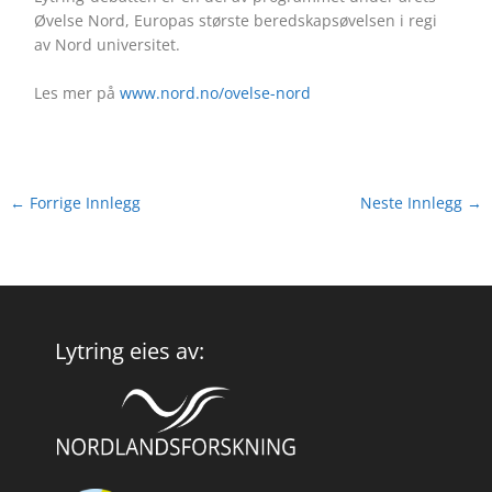
Øvelse Nord, Europas største beredskapsøvelsen i regi
av Nord universitet.
Les mer på
www.nord.no/ovelse-nord
←
Forrige Innlegg
Neste Innlegg
→
Lytring eies av: