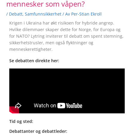
mennesker som våpen?
/
Debatt
,
Samfunnsikkerhet
/ Av
Per-Stian Ekroll
Krigen i Ukraina har økt risikoen for hybride angrep.
Hvilke dilemmaer skaper dette for Norge, for Europa og
for NATO? Lytring inviterer til debatt om spent stemning,
sikkerhetstrusler, men også flyktninger og
menneskerettigheter.
Se debatten direkte her:
Tid og sted:
Debattanter og debattleder: