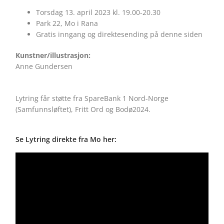
Torsdag 13. april 2023 kl. 19.00-20.30
Park 22, Mo i Rana
Gratis inngang og direktesending på denne siden
Kunstner/illustrasjon:
Anne Gundersen
Lytring får støtte fra SpareBank 1 Nord-Norge
(Samfunnsløftet), Fritt Ord og Bodø2024.
Se Lytring direkte fra Mo her: