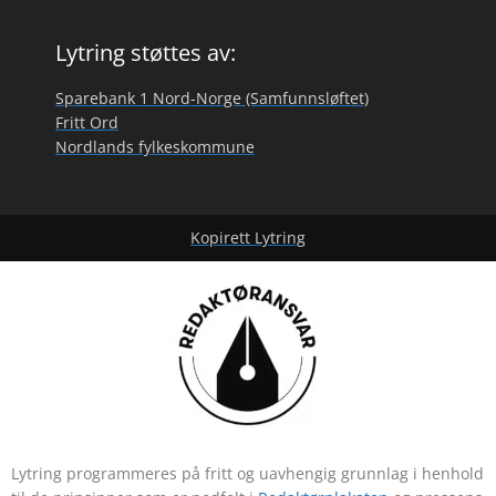
Lytring støttes av:
Sparebank 1 Nord-Norge (Samfunnsløftet)
Fritt Ord
Nordlands fylkeskommune
Kopirett Lytring
Lytring programmeres på fritt og uavhengig grunnlag i henhold