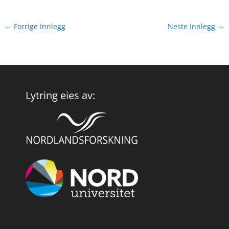
←
Forrige Innlegg
Neste Innlegg
→
Lytring eies av: