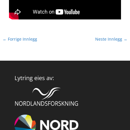
←
Forrige Innlegg
Neste Innlegg
→
Lytring eies av: