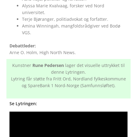
Alyssa Marie Kvalvaag, forsker ved Nord
universitet.
Terje Bjøranger, politiadvokat og forfatter.
Amina Winningah, mangfoldsrådgiver ved Bodø
VGS.
Debattleder:
Arne O. Holm, High North News.
Kunstner
Rune Pedersen
lager det visuelle uttrykket til
denne Lytringen.
Lytring får støtte fra Fritt Ord, Nordland fylkeskommune
og SpareBank 1 Nord-Norge (Samfunnsløftet).
Se Lytringen: