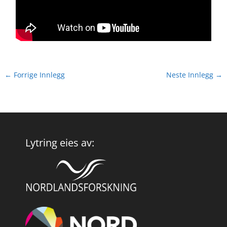
←
Forrige Innlegg
Neste Innlegg
→
Lytring eies av: