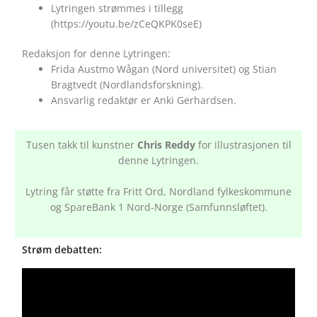
Lytringen strømmes i tillegg
(https://youtu.be/zCeQKPK0seE)
Redaksjon for denne Lytringen:
Frida Austmo Wågan (Nord universitet) og Stian
Bragtvedt (Nordlandsforskning).
Ansvarlig redaktør er Anki Gerhardsen.
Tusen takk til kunstner
Chris Reddy
for illustrasjonen til
denne Lytringen.
Lytring får støtte fra Fritt Ord, Nordland fylkeskommune
og SpareBank 1 Nord-Norge (Samfunnsløftet).
Strøm debatten: