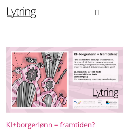
Hopp
rett
til
innholdet
KI+borgerlønn = framtiden?