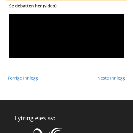
Se debatten her (video):
←
Forrige Innlegg
Neste Innlegg
→
Lytring eies av: