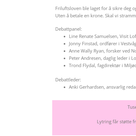
Friluftsloven ble laget for å sikre deg
Uten å betale en krone. Skal vi stramm
Debattpanel:
Line Renate Samuelsen, Visit Lo
Jonny Finstad, ordfører i Vest
Anne Wally Ryan, forsker ved No
Peter Andresen, daglig leder i Lo
Trond Flydal, fagdirektør i Miljø
Debattleder:
Anki Gerhardsen, ansvarlig redak
Tuse
Lytring får støtte