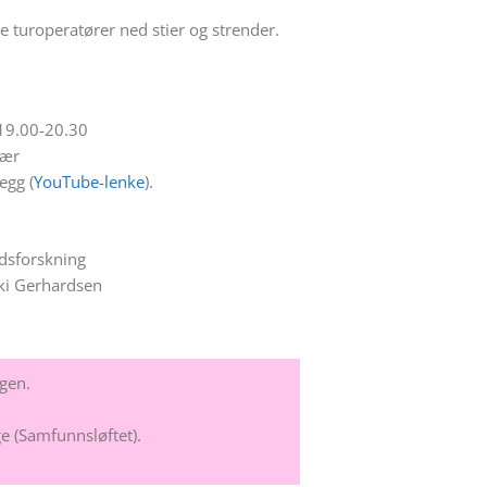
ke turoperatører ned stier og strender.
 19.00-20.30
vær
egg (
YouTube-lenke
).
:
dsforskning
nki Gerhardsen
ngen.
e (Samfunnsløftet).