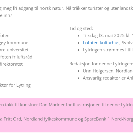
 og meg fri adgang til norsk natur. Nå tråkker turister og utenlands
e inn?
Tid og sted:
foten
Tirsdag l3. mai 2025 kl.
vågøy kommune
Lofoten kulturhus
, Svol
rd universitet
Lytringen strømmes i till
foten friluftsråd
Redaksjon for denne Lytringen
direktoratet
Unn Holgersen, Nordlan
Ansvarlig redaktør er A
tør for Lytring
n takk til kunstner Dan Mariner for illustrasjonen til denne Lytri
 fra Fritt Ord, Nordland fylkeskommune og SpareBank 1 Nord-Norg