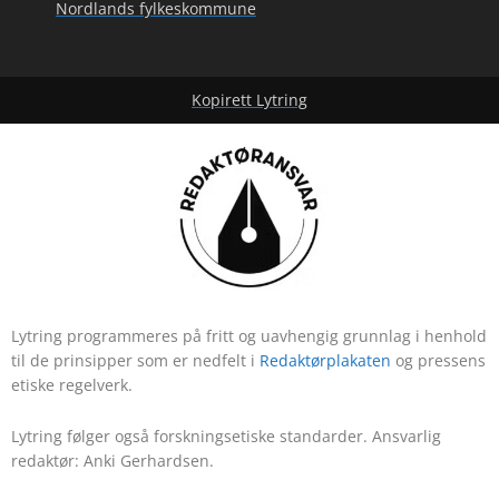
Nordlands fylkeskommune
Kopirett Lytring
Lytring programmeres på fritt og uavhengig grunnlag i henhold
til de prinsipper som er nedfelt i
Redaktørplakaten
og pressens
etiske regelverk.
Lytring følger også forskningsetiske standarder. Ansvarlig
redaktør: Anki Gerhardsen.