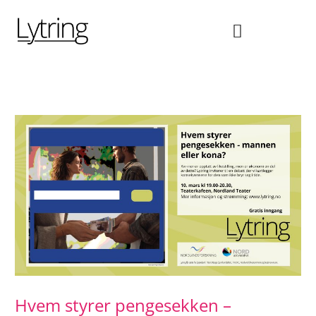
Hopp
rett
til
innholdet
Hvem styrer pengesekken –