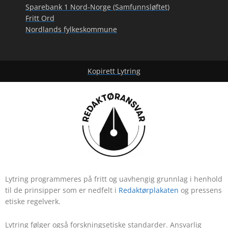
Sparebank 1 Nord-Norge (Samfunnsløftet)
Fritt Ord
Nordlands fylkeskommune
Kopirett Lytring
Lytring programmeres på fritt og uavhengig grunnlag i henhold
til de prinsipper som er nedfelt i
Redaktørplakaten
og pressens
etiske regelverk.
Lytring følger også forskningsetiske standarder. Ansvarlig