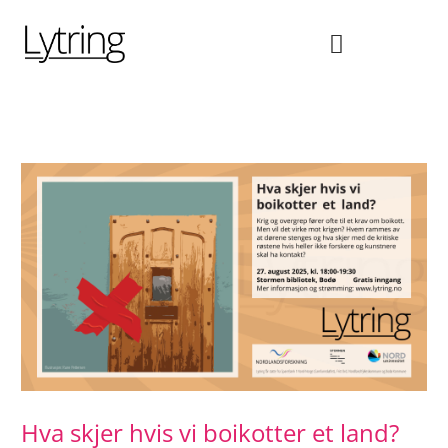
Hopp
rett
til
innholdet
Hva skjer hvis vi boikotter et land?