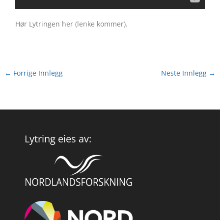
Hør Lytringen her (lenke kommer).
←
Forrige Innlegg
Neste Innlegg
→
Lytring eies av: