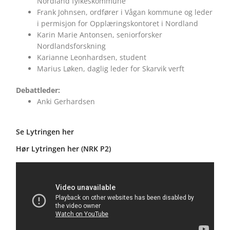
Nordland fylkeskommune
Frank Johnsen, ordfører i Vågan kommune og leder
i permisjon for Opplæringskontoret i Nordland
Karin Marie Antonsen, seniorforsker
Nordlandsforskning
Karianne Leonhardsen, student
Marius Løken, daglig leder for Skarvik verft
Debattleder:
Anki Gerhardsen
Se Lytringen her
Hør Lytringen her (NRK P2)