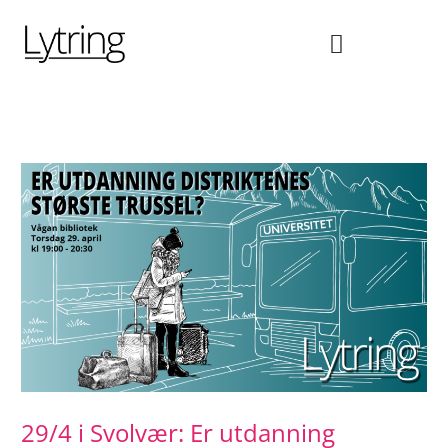
Hopp
rett
til
innholdet
29/4 i Svolvær: Er utdanning