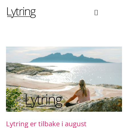
Hopp
rett
til
innholdet
Lytring er tilbake i august