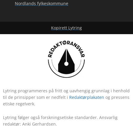
Nordlands fylkeskommune
Kopirett Lytring
Lytring programmeres på fritt og uavhengig grunnlag i henhold
til de prinsipper som er nedfelt i
Redaktørplakaten
og pressens
etiske regelverk.
Lytring følger også forskningsetiske standarder. Ansvarlig
redaktør: Anki Gerhardsen.