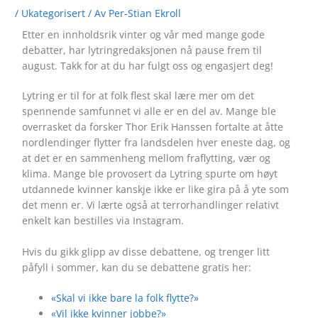
/
Ukategorisert
/ Av
Per-Stian Ekroll
Etter en innholdsrik vinter og vår med mange gode
debatter, har lytringredaksjonen nå pause frem til
august. Takk for at du har fulgt oss og engasjert deg!
Lytring er til for at folk flest skal lære mer om det
spennende samfunnet vi alle er en del av. Mange ble
overrasket da forsker Thor Erik Hanssen fortalte at åtte
nordlendinger flytter fra landsdelen hver eneste dag, og
at det er en sammenheng mellom fraflytting, vær og
klima. Mange ble provosert da Lytring spurte om høyt
utdannede kvinner kanskje ikke er like gira på å yte som
det menn er. Vi lærte også at terrorhandlinger relativt
enkelt kan bestilles via Instagram.
Hvis du gikk glipp av disse debattene, og trenger litt
påfyll i sommer, kan du se debattene gratis her:
«Skal vi ikke bare la folk flytte?»
«Vil ikke kvinner jobbe?»