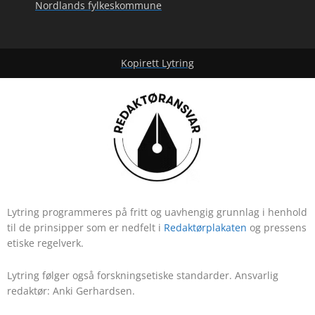
Nordlands fylkeskommune
Kopirett Lytring
Lytring programmeres på fritt og uavhengig grunnlag i henhold
til de prinsipper som er nedfelt i
Redaktørplakaten
og pressens
etiske regelverk.
Lytring følger også forskningsetiske standarder. Ansvarlig
redaktør: Anki Gerhardsen.