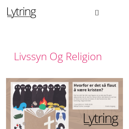
Hopp
rett
til
innholdet
Livssyn Og Religion
Hvorfor
er
det
så
flaut
å
være
kristen?