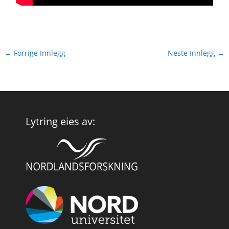
←
Forrige Innlegg
Neste Innlegg
→
Lytring eies av: