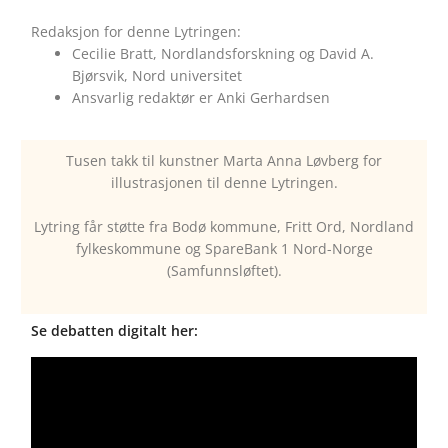
Redaksjon for denne Lytringen:
Cecilie Bratt, Nordlandsforskning og David A.
Bjørsvik, Nord universitet
Ansvarlig redaktør er Anki Gerhardsen
Tusen takk til kunstner Marta Anna Løvberg for
illustrasjonen til denne Lytringen.
Lytring får støtte fra Bodø kommune, Fritt Ord, Nordland
fylkeskommune og SpareBank 1 Nord-Norge
(Samfunnsløftet).
Se debatten digitalt her: