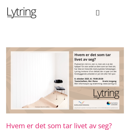
Hopp
rett
til
innholdet
Hvem er det som tar livet av seg?