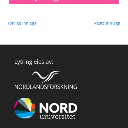
←
Forrige Innlegg
Neste Innlegg
→
Lytring eies av: