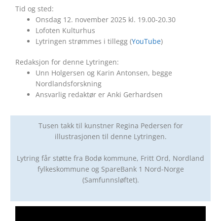
Tid og sted:
Onsdag 12. november 2025 kl. 19.00-20.30
Lofoten Kulturhus
Lytringen strømmes i tillegg (
YouTube
)
Redaksjon for denne Lytringen:
Unn Holgersen og Karin Antonsen, begge
Nordlandsforskning
Ansvarlig redaktør er Anki Gerhardsen
Tusen takk til kunstner Regina Pedersen for
illustrasjonen til denne Lytringen.
Lytring får støtte fra Bodø kommune, Fritt Ord, Nordland
fylkeskommune og SpareBank 1 Nord-Norge
(Samfunnsløftet).