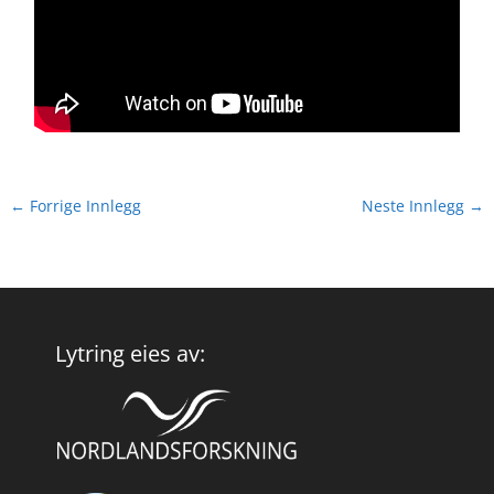
←
Forrige Innlegg
Neste Innlegg
→
Lytring eies av: