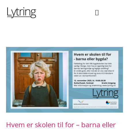
Hopp
rett
til
innholdet
Hvem er skolen til for – barna eller