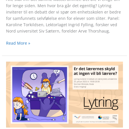
for lenge siden. Men hvor bra går det egentlig? Lytring
inviterer til en debatt der vi spør om enhetsskolen er bedre
for samfunnets selvfølelse enn for elever som sliter. Panel:
Karoline Torkildsen, Lektorlaget Ingrid Fylling, forsker ved
Nord universitet Siv Sætern, forelder Arve Thorshaug,
Read More »
25.
januar
2023:
Er
det
lærernes
skyld
at
ingen
vil
bli