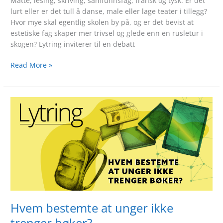
Matte, lesing, skriving, samfunnsfag, fransk og tysk: Er det
lurt eller er det tull å danse, male eller lage teater i tillegg?
Hvor mye skal egentlig skolen by på, og er det bevist at
estetiske fag skaper mer trivsel og glede enn en rusletur i
skogen? Lytring inviterer til en debatt
Read More »
Hvem
bestemte
at
unger
ikke
trenger
bøker?
Hvem bestemte at unger ikke