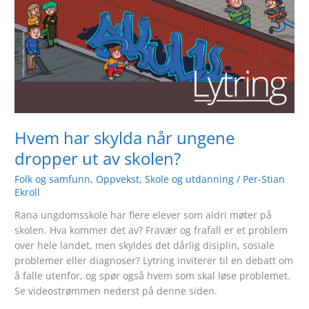
når
ungene
dropper
ut
av
skolen?
Hvem har skylda når ungene
dropper ut av skolen?
Folk og samfunn
,
Oppvekst
,
Skole og utdanning
/
Per-Stian
Ekroll
Rana ungdomsskole har flere elever som aldri møter på
skolen. Hva kommer det av? Fravær og frafall er et problem
over hele landet, men skyldes det dårlig disiplin, sosiale
problemer eller diagnoser? Lytring inviterer til en debatt om
å falle utenfor, og spør også hvem som skal løse problemet.
Se videostrømmen nederst på denne siden.