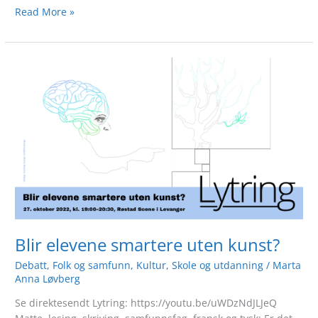
Read More »
Blir
elevene
smartere
uten
kunst?
Blir elevene smartere uten kunst?
Debatt
,
Folk og samfunn
,
Kultur
,
Skole og utdanning
/
Marta
Anna Løvberg
Se direktesendt Lytring: https://youtu.be/uWDzNdJLJeQ