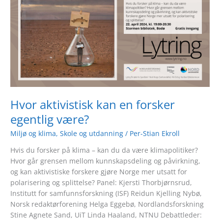
kan
en
forsker
egentlig
være?
Hvor aktivistisk kan en forsker
egentlig være?
Miljø og klima
,
Skole og utdanning
/
Per-Stian Ekroll
Hvis du forsker på klima – kan du da være klimapolitiker?
Hvor går grensen mellom kunnskapsdeling og påvirkning,
og kan aktivistiske forskere gjøre Norge mer utsatt for
polarisering og splittelse? Panel: Kjersti Thorbjørnsrud,
Institutt for samfunnsforskning (ISF) Reidun Kjelling Nybø,
Norsk redaktørforening Helga Eggebø, Nordlandsforskning
Stine Agnete Sand, UiT Linda Haaland, NTNU Debattleder: