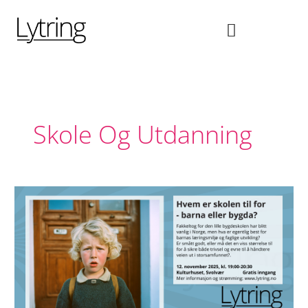
Hopp
rett
til
innholdet
Skole Og Utdanning
Hvem
er
skolen
til
for
–
barna
eller