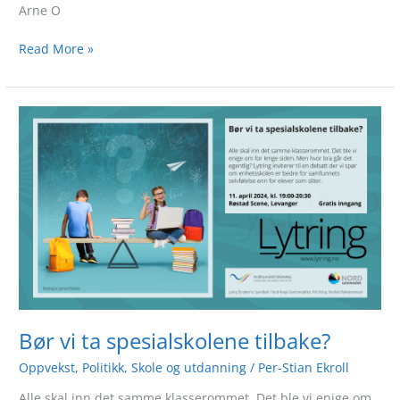
Arne O
Read More »
Bør
vi
ta
spesialskolene
tilbake?
Bør vi ta spesialskolene tilbake?
Oppvekst
,
Politikk
,
Skole og utdanning
/
Per-Stian Ekroll
Alle skal inn det samme klasserommet. Det ble vi enige om