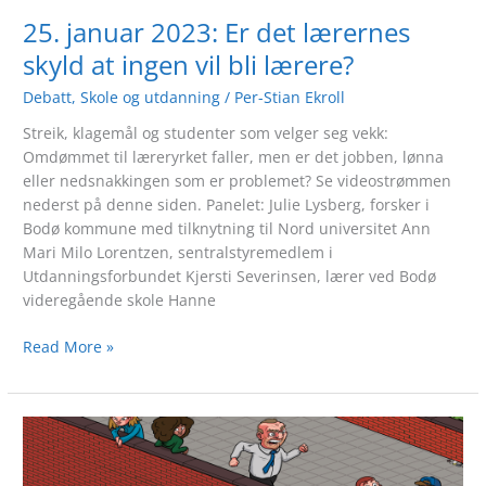
lærere?
25. januar 2023: Er det lærernes
skyld at ingen vil bli lærere?
Debatt
,
Skole og utdanning
/
Per-Stian Ekroll
Streik, klagemål og studenter som velger seg vekk:
Omdømmet til læreryrket faller, men er det jobben, lønna
eller nedsnakkingen som er problemet? Se videostrømmen
nederst på denne siden. Panelet: Julie Lysberg, forsker i
Bodø kommune med tilknytning til Nord universitet Ann
Mari Milo Lorentzen, sentralstyremedlem i
Utdanningsforbundet Kjersti Severinsen, lærer ved Bodø
videregående skole Hanne
Read More »
Hvem
har
skylda