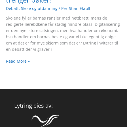
trenger bøker?
Debatt
,
Skole og utdanning
/
Per-Stian Ekroll
Skolene fyller barnas ransler med nettbrett, mens de
redigerte lærebøkene får stadig mindre plass. Digitalisering
er den nye, store satsingen, men hva handler om økonomi,
hva handler om barnas beste og var vi ikke egentlig enige
om at det er for mye skjerm som det er? Lytring inviterer til
en debatt der vi graver i
Read More »
Lytring eies av: