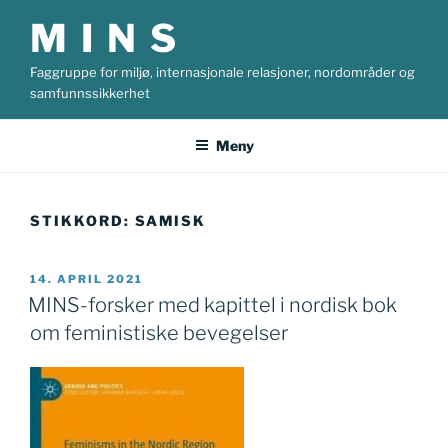
Gå
M I N S
til
innhold
Faggruppe for miljø, internasjonale relasjoner, nordområder og
samfunnssikkerhet
Meny
STIKKORD:
SAMISK
PUBLISERT
14. APRIL 2021
MINS-forsker med kapittel i nordisk bok
om feministiske bevegelser