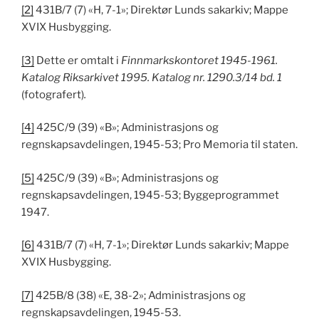
[2]
431B/7 (7) «H, 7-1»; Direktør Lunds sakarkiv; Mappe
XVIX Husbygging.
[3]
Dette er omtalt i
Finnmarkskontoret 1945-1961.
Katalog Riksarkivet 1995. Katalog nr. 1290.3/14 bd. 1
(fotografert)
.
[4]
425C/9 (39) «B»; Administrasjons og
regnskapsavdelingen, 1945-53; Pro Memoria til staten.
[5]
425C/9 (39) «B»; Administrasjons og
regnskapsavdelingen, 1945-53; Byggeprogrammet
1947.
[6]
431B/7 (7) «H, 7-1»; Direktør Lunds sakarkiv; Mappe
XVIX Husbygging.
[7]
425B/8 (38) «E, 38-2»; Administrasjons og
regnskapsavdelingen, 1945-53.