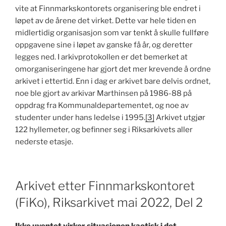
vite at Finnmarkskontorets organisering ble endret i
løpet av de årene det virket. Dette var hele tiden en
midlertidig organisasjon som var tenkt å skulle fullføre
oppgavene sine i løpet av ganske få år, og deretter
legges ned. I arkivprotokollen er det bemerket at
omorganiseringene har gjort det mer krevende å ordne
arkivet i ettertid. Enn i dag er arkivet bare delvis ordnet,
noe ble gjort av arkivar Marthinsen på 1986-88 på
oppdrag fra Kommunaldepartementet, og noe av
studenter under hans ledelse i 1995.
[3]
Arkivet utgjør
122 hyllemeter, og befinner seg i Riksarkivets aller
nederste etasje.
Arkivet etter Finnmarkskontoret
(FiKo), Riksarkivet mai 2022, Del 2
Ikke uventet virker situasjonen kaotisk i det