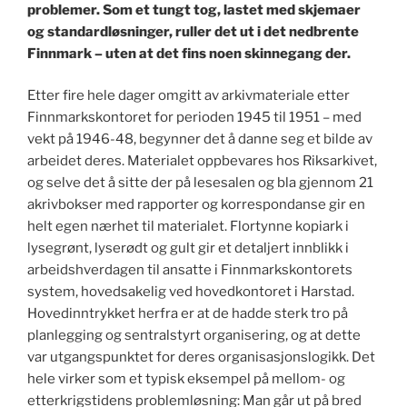
problemer. Som et tungt tog, lastet med skjemaer
og standardløsninger, ruller det ut i det nedbrente
Finnmark – uten at det fins noen skinnegang der.
Etter fire hele dager omgitt av arkivmateriale etter
Finnmarkskontoret for perioden 1945 til 1951 – med
vekt på 1946-48, begynner det å danne seg et bilde av
arbeidet deres. Materialet oppbevares hos Riksarkivet,
og selve det å sitte der på lesesalen og bla gjennom 21
akrivbokser med rapporter og korrespondanse gir en
helt egen nærhet til materialet. Flortynne kopiark i
lysegrønt, lyserødt og gult gir et detaljert innblikk i
arbeidshverdagen til ansatte i Finnmarkskontorets
system, hovedsakelig ved hovedkontoret i Harstad.
Hovedinntrykket herfra er at de hadde sterk tro på
planlegging og sentralstyrt organisering, og at dette
var utgangspunktet for deres organisasjonslogikk. Det
hele virker som et typisk eksempel på mellom- og
etterkrigstidens problemløsning: Man går ut på bred