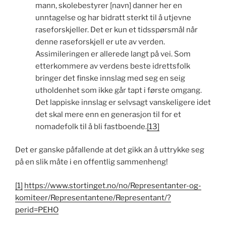
mann, skolebestyrer [navn] danner her en
unntagelse og har bidratt sterkt til å utjevne
raseforskjeller. Det er kun et tidsspørsmål når
denne raseforskjell er ute av verden.
Assimileringen er allerede langt på vei. Som
etterkommere av verdens beste idrettsfolk
bringer det finske innslag med seg en seig
utholdenhet som ikke går tapt i første omgang.
Det lappiske innslag er selvsagt vanskeligere idet
det skal mere enn en generasjon til for et
nomadefolk til å bli fastboende.
[13]
Det er ganske påfallende at det gikk an å uttrykke seg
på en slik måte i en offentlig sammenheng!
[1]
https://www.stortinget.no/no/Representanter-og-
komiteer/Representantene/Representant/?
perid=PEHO