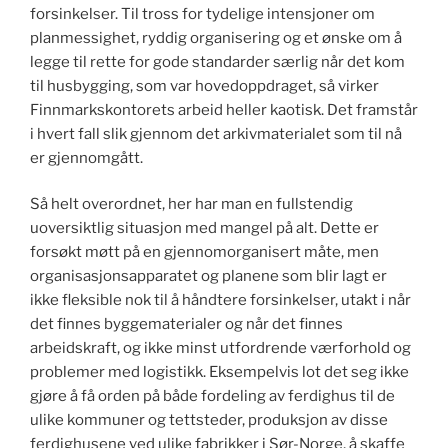
forsinkelser. Til tross for tydelige intensjoner om
planmessighet, ryddig organisering og et ønske om å
legge til rette for gode standarder særlig når det kom
til husbygging, som var hovedoppdraget, så virker
Finnmarkskontorets arbeid heller kaotisk. Det framstår
i hvert fall slik gjennom det arkivmaterialet som til nå
er gjennomgått.
Så helt overordnet, her har man en fullstendig
uoversiktlig situasjon med mangel på alt. Dette er
forsøkt møtt på en gjennomorganisert måte, men
organisasjonsapparatet og planene som blir lagt er
ikke fleksible nok til å håndtere forsinkelser, utakt i når
det finnes byggematerialer og når det finnes
arbeidskraft, og ikke minst utfordrende værforhold og
problemer med logistikk. Eksempelvis lot det seg ikke
gjøre å få orden på både fordeling av ferdighus til de
ulike kommuner og tettsteder, produksjon av disse
ferdighusene ved ulike fabrikker i Sør-Norge, å skaffe