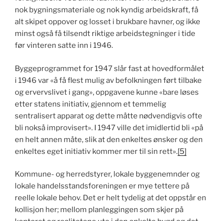
nok bygningsmateriale og nok kyndig arbeidskraft, få
alt skipet oppover og losset i brukbare havner, og ikke
minst også få tilsendt riktige arbeidstegninger i tide
før vinteren satte inn i 1946.
Byggeprogrammet for 1947 slår fast at hovedformålet
i 1946 var «å få flest mulig av befolkningen ført tilbake
og ervervslivet i gang», oppgavene kunne «bare løses
etter statens initiativ, gjennom et temmelig
sentralisert apparat og dette måtte nødvendigvis ofte
bli nokså improvisert». I 1947 ville det imidlertid bli «på
en helt annen måte, slik at den enkeltes ønsker og den
enkeltes eget initiativ kommer mer til sin rett».
[5]
Kommune- og herredstyrer, lokale byggenemnder og
lokale handelsstandsforeningen er mye tettere på
reelle lokale behov. Det er helt tydelig at det oppstår en
kollisjon her; mellom planleggingen som skjer på