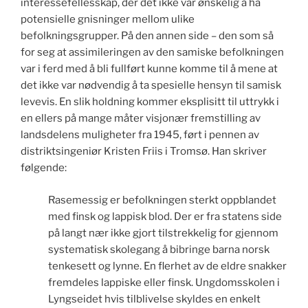
interessefellesskap, der det ikke var ønskelig å ha
potensielle gnisninger mellom ulike
befolkningsgrupper. På den annen side – den som så
for seg at assimileringen av den samiske befolkningen
var i ferd med å bli fullført kunne komme til å mene at
det ikke var nødvendig å ta spesielle hensyn til samisk
levevis. En slik holdning kommer eksplisitt til uttrykk i
en ellers på mange måter visjonær fremstilling av
landsdelens muligheter fra 1945, ført i pennen av
distriktsingeniør Kristen Friis i Tromsø. Han skriver
følgende:
Rasemessig er befolkningen sterkt oppblandet
med finsk og lappisk blod. Der er fra statens side
på langt nær ikke gjort tilstrekkelig for gjennom
systematisk skolegang å bibringe barna norsk
tenkesett og lynne. En flerhet av de eldre snakker
fremdeles lappiske eller finsk. Ungdomsskolen i
Lyngseidet hvis tilblivelse skyldes en enkelt