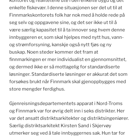
kontoret og realitetene ute i den enkelte bygd og det
enkelte fiskevær. I denne situasjonen ser det ut til at
Finnmarkskontorets folk har nok med å holde rede på
seg selv og oppgavene sine, og det ser ikke ut til å
være særlig kapasitet til å ta innover seg
hvem
denne
innbyggeren er, som skal hjelpes med nytt hus, vann-
og strømforsyning, kanskje også nytt fjøs og ny
buskap. Noen steder kommer det fram at
finnmarkingen er mer individualist en gjennomsnittet,
og dermed ikke er så mottagelig for standardiserte
løsninger. Standardiserte løsninger er akkurat det som
forsøkes brukt når Finnmark skal gjenoppbygges med
store mengder ferdighus.
Gjenreisningsdepartementets apparat i Nord-Troms
og Finnmark var for øvrig delt inn i seks distrikter. Her
var det ansatt distriktsarkitekter og distriktsingeniører.
Særlig distriktsarkitekt Kirsten Sand i Skjervøy
utmerker seg ved å tale innbyggernes sak. Hun tar for