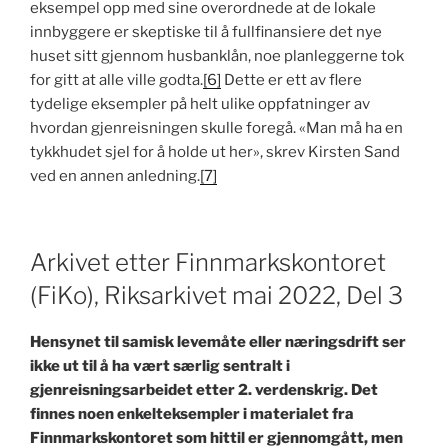
eksempel opp med sine overordnede at de lokale
innbyggere er skeptiske til å fullfinansiere det nye
huset sitt gjennom husbanklån, noe planleggerne tok
for gitt at alle ville godta.
[6]
Dette er ett av flere
tydelige eksempler på helt ulike oppfatninger av
hvordan gjenreisningen skulle foregå. «Man må ha en
tykkhudet sjel for å holde ut her», skrev Kirsten Sand
ved en annen anledning.
[7]
Arkivet etter Finnmarkskontoret
(FiKo), Riksarkivet mai 2022, Del 3
Hensynet til samisk levemåte eller næringsdrift ser
ikke ut til å ha vært særlig sentralt i
gjenreisningsarbeidet etter 2. verdenskrig. Det
finnes noen enkelteksempler i materialet fra
Finnmarkskontoret som hittil er gjennomgått, men