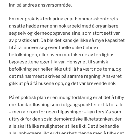
inn på andres ansvarsområde.
En mer praktisk forklaring er at Finnmarkskontorets
ansatte hadde mer enn nok arbeid med å organisere
seg selv og kjerneoppgavene sine, som stort sett var
av praktisk art. Da ble det kanskje ikke så mye kapasitet
til å ta innover seg eventuelle ulike behov i
befolkningen, eller hvem mottakerne av ferdighus-
byggesettene egentlig var. Hensynet til samisk
befolkning ser heller ikke ut til å ha vært noe tema, og
det må nærmest skrives på samme regning. Ansvaret
gikk ut på å få husene opp, og det var krevende nok.
På et politisk plan er en mulig forklaring er at det å tilby
en standardløsning som i utgangspunktet er lik for alle
– men gir rom for noen tilpasninger – kan forstås som
uttrykk for den sosialdemokratiske likhetstanken, der
alle skal få like muligheter, stilles likt. Det å behandle
alle innbyggere likt er da ensbetydende med å tilby det