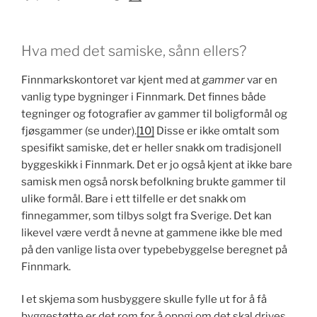
Hva med det samiske, sånn ellers?
Finnmarkskontoret var kjent med at
gammer
var en
vanlig type bygninger i Finnmark. Det finnes både
tegninger og fotografier av gammer til boligformål og
fjøsgammer (se under).
[10]
Disse er ikke omtalt som
spesifikt samiske, det er heller snakk om tradisjonell
byggeskikk i Finnmark. Det er jo også kjent at ikke bare
samisk men også norsk befolkning brukte gammer til
ulike formål. Bare i ett tilfelle er det snakk om
finnegammer, som tilbys solgt fra Sverige. Det kan
likevel være verdt å nevne at gammene ikke ble med
på den vanlige lista over typebebyggelse beregnet på
Finnmark.
I et skjema som husbyggere skulle fylle ut for å få
byggestøtte er det rom for å oppgi om det skal drives