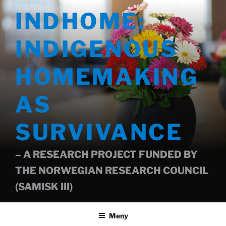
Gå
INDHOME:
til
innhold
INDIGENOUS
HOMEMAKING
AS
SURVIVANCE
– A RESEARCH PROJECT FUNDED BY
THE NORWEGIAN RESEARCH COUNCIL
(SAMISK III)
Meny