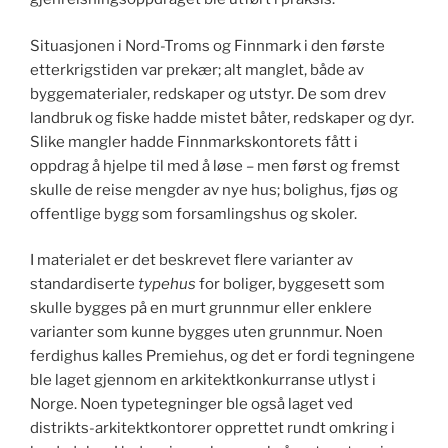
Situasjonen i Nord-Troms og Finnmark i den første
etterkrigstiden var prekær; alt manglet, både av
byggematerialer, redskaper og utstyr. De som drev
landbruk og fiske hadde mistet båter, redskaper og dyr.
Slike mangler hadde Finnmarkskontorets fått i
oppdrag å hjelpe til med å løse – men først og fremst
skulle de reise mengder av nye hus; bolighus, fjøs og
offentlige bygg som forsamlingshus og skoler.
I materialet er det beskrevet flere varianter av
standardiserte
typehus
for boliger, byggesett som
skulle bygges på en murt grunnmur eller enklere
varianter som kunne bygges uten grunnmur. Noen
ferdighus kalles Premiehus, og det er fordi tegningene
ble laget gjennom en arkitektkonkurranse utlyst i
Norge. Noen typetegninger ble også laget ved
distrikts-arkitektkontorer opprettet rundt omkring i