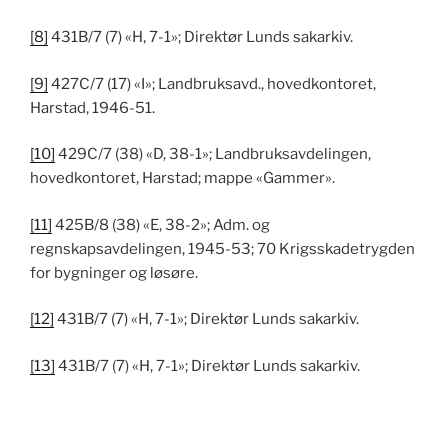
[8]
431B/7 (7) «H, 7-1»; Direktør Lunds sakarkiv.
[9]
427C/7 (17) «I»; Landbruksavd., hovedkontoret,
Harstad, 1946-51.
[10]
429C/7 (38) «D, 38-1»; Landbruksavdelingen,
hovedkontoret, Harstad; mappe «Gammer».
[11]
425B/8 (38) «E, 38-2»; Adm. og
regnskapsavdelingen, 1945-53; 70 Krigsskadetrygden
for bygninger og løsøre.
[12]
431B/7 (7) «H, 7-1»; Direktør Lunds sakarkiv.
[13]
431B/7 (7) «H, 7-1»; Direktør Lunds sakarkiv.