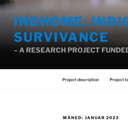
Gå
til
INDHOME: IND
innhold
SURVIVANCE
– A RESEARCH PROJECT FUNDED
Project description
Project 
MÅNED:
JANUAR 2023