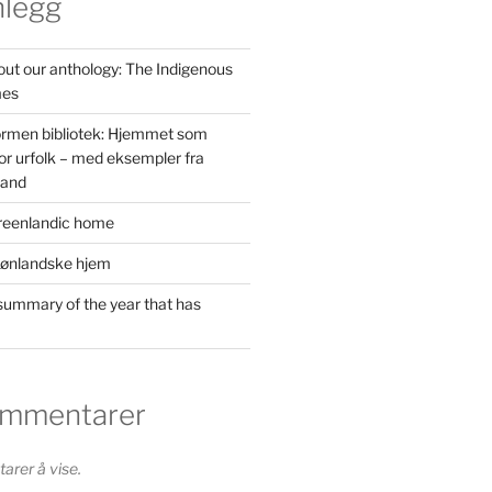
nlegg
out our anthology: The Indigenous
mes
ormen bibliotek: Hjemmet som
or urfolk – med eksempler fra
land
reenlandic home
rønlandske hjem
ummary of the year that has
ommentarer
rer å vise.