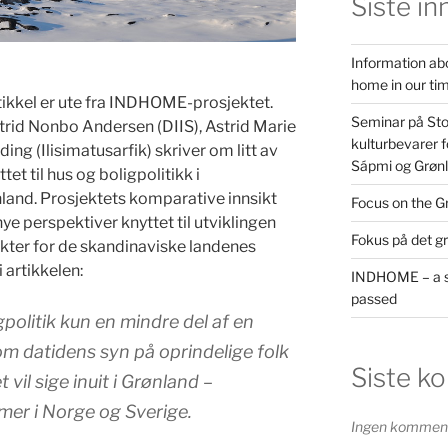
Siste in
Information ab
home in our ti
ikkel er ute fra INDHOME-prosjektet.
Seminar på St
rid Nonbo Andersen (DIIS), Astrid Marie
kulturbevarer f
ing (Ilisimatusarfik) skriver om litt av
Sápmi og Grøn
tet til hus og boligpolitikk i
nland. Prosjektets komparative innsikt
Focus on the G
ye perspektiver knyttet til utviklingen
Fokus på det g
ekter for de skandinaviske landenes
i artikkelen:
INDHOME – a s
passed
olitik kun en mindre del af en
om datidens syn på oprindelige folk
Siste k
 vil sige inuit i Grønland –
er i Norge og Sverige.
Ingen kommenta