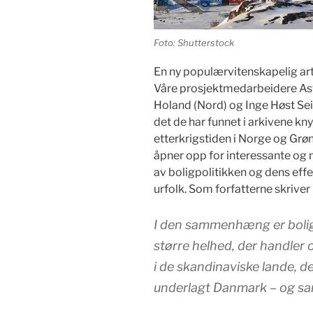
Foto: Shutterstock
En ny populærvitenskapelig art
Våre prosjektmedarbeidere Ast
Holand (Nord) og Inge Høst Seid
det de har funnet i arkivene knyt
etterkrigstiden i Norge og Grø
åpner opp for interessante og n
av boligpolitikken og dens eff
urfolk. Som forfatterne skriver 
I den sammenhæng er boligp
større helhed, der handler 
i de skandinaviske lande, det
underlagt Danmark – og sam