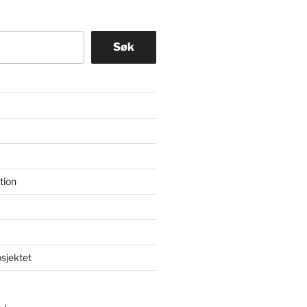
Søk
tion
osjektet