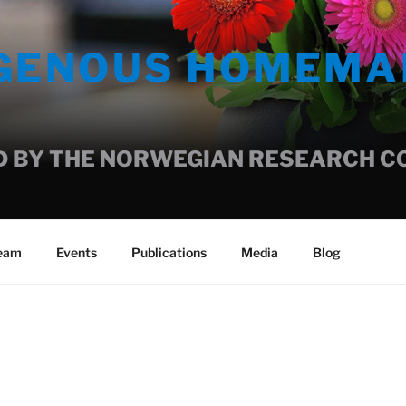
IGENOUS HOMEMA
 BY THE NORWEGIAN RESEARCH COU
team
Events
Publications
Media
Blog