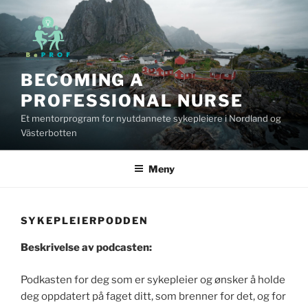
Gå
til
innhold
BECOMING A
PROFESSIONAL NURSE
Et mentorprogram for nyutdannete sykepleiere i Nordland og
Västerbotten
Meny
SYKEPLEIERPODDEN
Beskrivelse av podcasten:
Podkasten for deg som er sykepleier og ønsker å holde
deg oppdatert på faget ditt, som brenner for det, og for