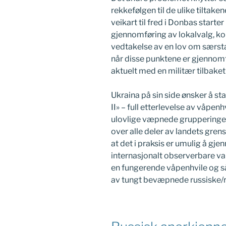
rekkefølgen til de ulike tiltake
veikart til fred i Donbas starter
gjennomføring av lokalvalg, kon
vedtakelse av en lov om særsta
når disse punktene er gjennomfø
aktuelt med en militær tilbaket
Ukraina på sin side ønsker å s
II» – full etterlevelse av våpe
ulovlige væpnede grupperinger 
over alle deler av landets gre
at det i praksis er umulig å gj
internasjonalt observerbare val
en fungerende våpenhvile og så
av tungt bevæpnede russiske/ru