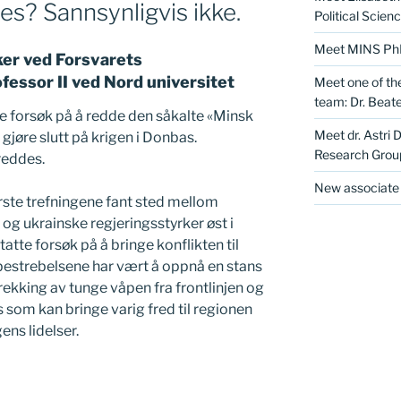
es? Sannsynligvis ikke.
Political Scien
Meet MINS PhD 
sker ved Forsvarets
fessor II ved Nord universitet
Meet one of th
team: Dr. Beate
ge forsøk på å redde den såkalte «Minsk
Meet dr. Astri 
 gjøre slutt på krigen i Donbas.
Research Grou
reddes.
New associate 
ørste trefningene fant sted mellom
og ukrainske regjeringsstyrker øst i
tatte forsøk på å bringe konflikten til
bestrebelsene har vært å oppnå en stans
rekking av tunge våpen fra frontlinjen og
 som kan bringe varig fred til regionen
ens lidelser.