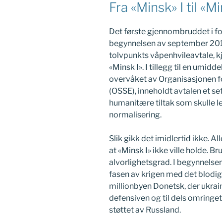
Fra «Minsk» I til «Mi
Det første gjennombruddet i f
begynnelsen av september 201
tolvpunkts våpenhvileavtale, k
«Minsk I». I tillegg til en umidd
overvåket av Organisasjonen f
(OSSE), inneholdt avtalen et se
humanitære tiltak som skulle le
normalisering.
Slik gikk det imidlertid ikke. A
at «Minsk I» ikke ville holde. B
alvorlighetsgrad. I begynnelse
fasen av krigen med det blodig
millionbyen Donetsk, der ukrai
defensiven og til dels omringe
støttet av Russland.