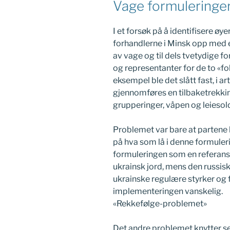
Vage formuleringe
I et forsøk på å identifisere øye
forhandlerne i Minsk opp med et
av vage og til dels tvetydige 
og representanter for de to «f
eksempel ble det slått fast, i art
gjennomføres en tilbaketrekki
grupperinger, våpen og leiesol
Problemet var bare at partene h
på hva som lå i denne formuler
formuleringen som en referanse 
ukrainsk jord, mens den russisk
ukrainske regulære styrker og f
implementeringen vanskelig.
«Rekkefølge-problemet»
Det andre problemet knytter s