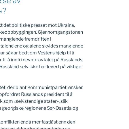
lse av
»?
kt det politiske presset mot Ukraina,
tyrkeoppbyggingen. Gjennomgangstonen
n manglende fremdriften i
talene ene og alene skyldes manglende
har sågar bedt om Vestens hjelp til å
til å innfri nevnte avtaler på Russlands
 Russland selv ikke har levert på viktige
ntet, deriblant Kommunistpartiet, ønsker
oppfordret Russlands president til å
som «selvstendige stater», slik
 georgiske regionene Sør-Ossetia og
e konflikten enda mer fastlåst enn den
ggjøre en videre implementering av