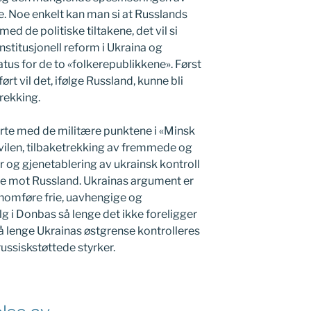
ne. Noe enkelt kan man si at Russlands
 med de politiske tiltakene, det vil si
stitusjonell reform i Ukraina og
tus for de to «folkerepublikkene». Først
rt vil det, ifølge Russland, kunne bli
rekking.
tarte med de militære punktene i «Minsk
nhvilen, tilbaketrekking av fremmede og
og gjenetablering av ukrainsk kontroll
nse mot Russland. Ukrainas argument er
ennomføre frie, uavhengige og
g i Donbas så lenge det ikke foreligger
 lenge Ukrainas østgrense kontrolleres
ssiskstøttede styrker.