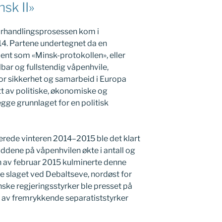
nsk II»
orhandlingsprosessen kom i
4. Partene undertegnet da en
jent som «Minsk-protokollen», eller
elbar og fullstendig våpenhvile,
or sikkerhet og samarbeid i Europa
tt av politiske, økonomiske og
gge grunnlaget for en politisk
llerede vinteren 2014–2015 ble det klart
ruddene på våpenhvilen økte i antall og
n av februar 2015 kulminerte denne
e slaget ved Debaltseve, nordøst for
nske regjeringsstyrker ble presset på
t av fremrykkende separatiststyrker