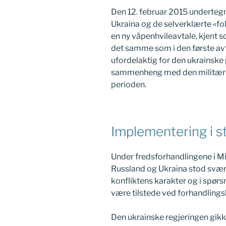
Den 12. februar 2015 undertegn
Ukraina og de selverklærte «f
en ny våpenhvileavtale, kjent s
det samme som i den første avt
ufordelaktig for den ukrainske
sammenheng med den militære
perioden.
Implementering i 
Under fredsforhandlingene i Min
Russland og Ukraina stod svært
konfliktens karakter og i spør
være tilstede ved forhandlings
Den ukrainske regjeringen gikk 