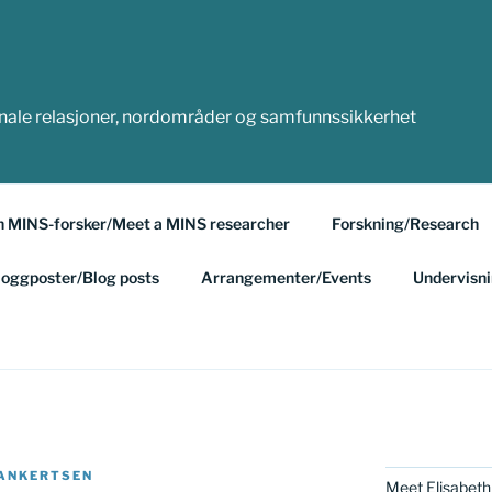
onale relasjoner, nordområder og samfunnssikkerhet
n MINS-forsker/Meet a MINS researcher
Forskning/Research
loggposter/Blog posts
Arrangementer/Events
Undervisn
DANKERTSEN
Meet Elisabeth