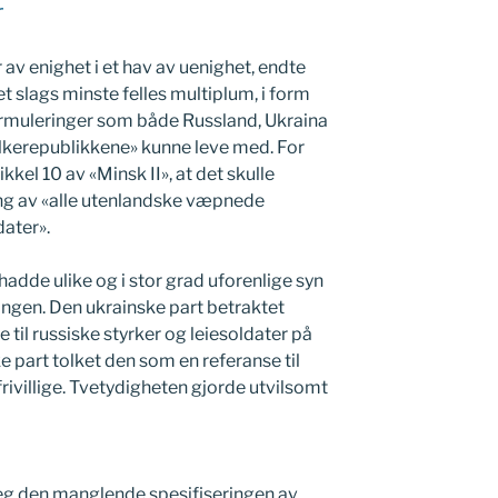
r
r av enighet i et hav av uenighet, endte
 slags minste felles multiplum, i form
formuleringer som både Russland, Ukraina
olkerepublikkene» kunne leve med. For
ikkel 10 av «Minsk II», at det skulle
ng av «alle utenlandske væpnede
dater».
adde ulike og i stor grad uforenlige syn
ingen. Den ukrainske part betraktet
til russiske styrker og leiesoldater på
e part tolket den som en referanse til
rivillige. Tvetydigheten gjorde utvilsomt
eg den manglende spesifiseringen av