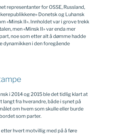
et representanter for OSSE, Russland,
olkerepublikkene» Donetsk og Luhansk
om «Minsk II». Innholdet var i grove trekk
alen, men «Minsk II» var enda mer
 part, noe som etter alt å dømme hadde
 dynamikken i den foregående
stampe
sk i 2014 og 2015 ble det tidlig klart at
 langt fra hverandre, både i synet på
smålet om hvem som skulle eller burde
bordet som parter.
etter hvert motvillig med på å føre