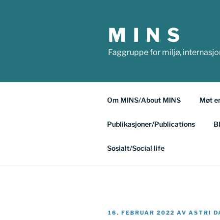
Gå
til
M I N S
innhold
Faggruppe for miljø, internasj
Om MINS/About MINS
Møt e
Publikasjoner/Publications
B
Sosialt/Social life
PUBLISERT
16. FEBRUAR 2022
AV
ASTRI 