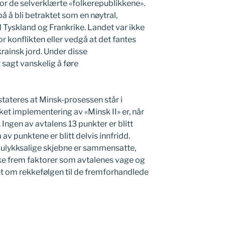
or de selverklærte «folkerepublikkene».
på å bli betraktet som en nøytral,
d Tyskland og Frankrike. Landet var ikke
for konflikten eller vedgå at det fantes
rainsk jord. Under disse
sagt vanskelig å føre
nstateres at Minsk-prosessen står i
ket implementering av «Minsk II» er, når
l. Ingen av avtalens 13 punkter er blitt
å av punktene er blitt delvis innfridd.
 ulykksalige skjebne er sammensatte,
ke frem faktorer som avtalenes vage og
t om rekkefølgen til de fremforhandlede