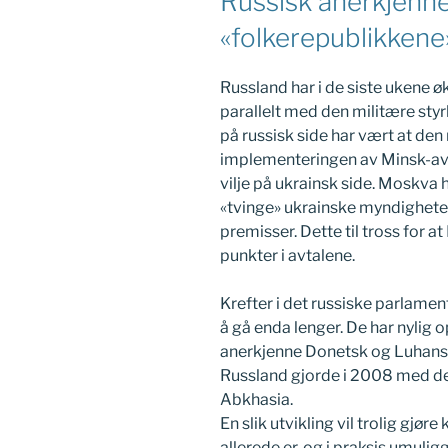
Russisk anerkjenne
«folkerepublikkene
Russland har i de siste ukene ø
parallelt med den militære s
på russisk side har vært at de
implementeringen av Minsk-av
vilje på ukrainsk side. Moskva 
«tvinge» ukrainske myndigheter 
premisser. Dette til tross for at
punkter i avtalene.
Krefter i det russiske parlame
å gå enda lenger. De har nylig 
anerkjenne Donetsk og Luhansk 
Russland gjorde i 2008 med de
Abkhasia.
En slik utvikling vil trolig gjør
allerede er, og i praksis umuli