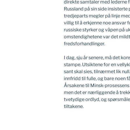
direkte samtaler med lederne f
Russland på sin side insisterte 
tredjeparts megler på linje me
villig til å erkjenne noe ansvar 
russiske styrker og våpen på uk
omstendighetene var det mildt 
fredsforhandlinger.
I dag, sju år senere, må det ko
stampe. Utsiktene for en vellyk
sant skal sies, tilnærmet lik nul
innfridd til fulle, og bare noen f
Årsakene til Minsk-prosessens
men det er nærliggende å trek
tvetydige ordlyd, og spørsmåle
tiltakene.