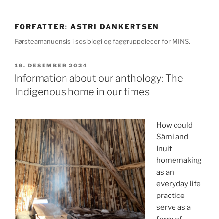
FORFATTER: ASTRI DANKERTSEN
Førsteamanuensis i sosiologi og faggruppeleder for MINS.
PUBLISERT
19. DESEMBER 2024
Information about our anthology: The
Indigenous home in our times
How could
Sámi and
Inuit
homemaking
as an
everyday life
practice
serve as a