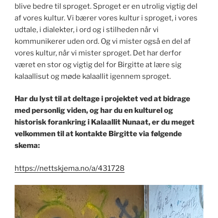
blive bedre til sproget. Sproget er en utrolig vigtig del
af vores kultur. Vi bærer vores kultur i sproget, i vores
udtale, i dialekter, i ord og i stilheden når vi
kommunikerer uden ord. Og vi mister også en del af
vores kultur, når vi mister sproget. Det har derfor
været en stor og vigtig del for Birgitte at lære sig
kalaallisut og møde kalaallit igennem sproget.
Har du lyst til at deltage i projektet ved at bidrage
med personlig viden, og har du en kulturel og
historisk forankring i Kalaallit Nunaat, er du meget
velkommen til at kontakte Birgitte via følgende
skema:
https://nettskjema.no/a/431728