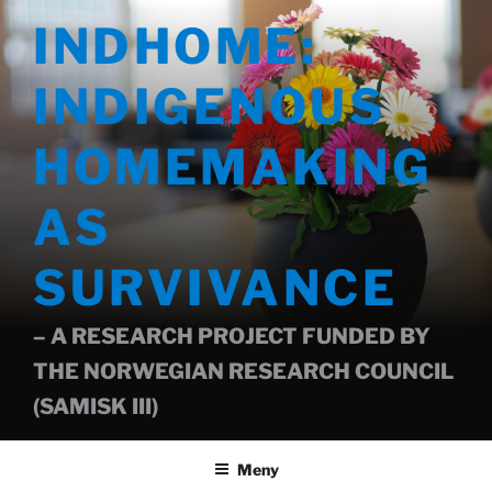
Gå
INDHOME:
til
innhold
INDIGENOUS
HOMEMAKING
AS
SURVIVANCE
– A RESEARCH PROJECT FUNDED BY
THE NORWEGIAN RESEARCH COUNCIL
(SAMISK III)
Meny