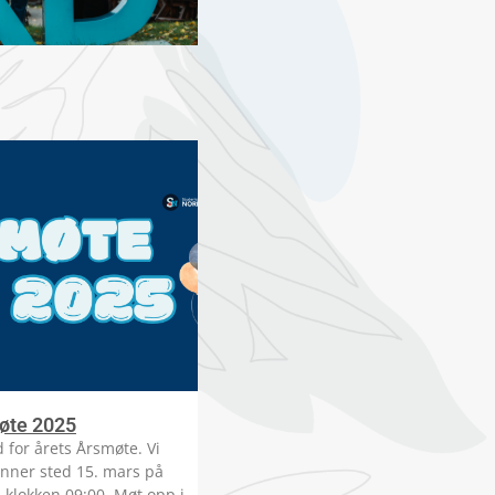
øte 2025
d for årets Årsmøte. Vi
inner sted 15. mars på
klokken 09:00. Møt opp i