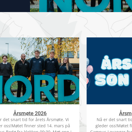
Årsmøte 2026
Årsm
r det snart tid for årets Årsmøte. Vi
Nå er det snart ti
r oss!Møtet finner sted 14. mars på
gleder oss!Møtet f
s Bodø fra klokken 09:30. Møt opp i
Campus Levanger fra 