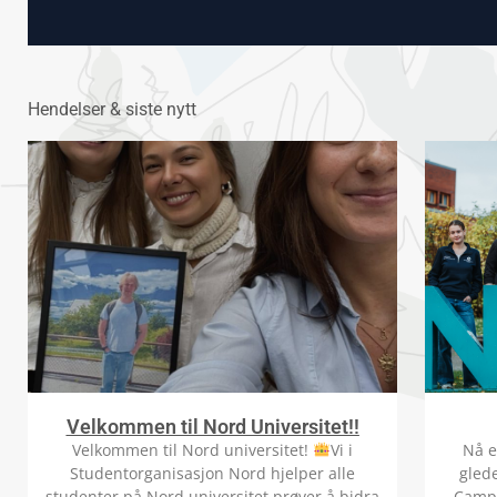
Hendelser & siste nytt
Velkommen til Nord Universitet!!
Velkommen til Nord universitet!
Vi i
Nå e
Studentorganisasjon Nord hjelper alle
glede
studenter på Nord universitet prøver å bidra
Campu