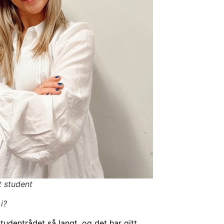
t student
i?
tudentrådet så langt, og det har gitt