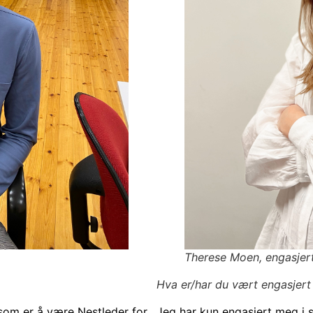
Therese Moen, engasjer
Hva er/har du vært engasjert 
 som er å være Nestleder for
Jeg har kun engasjert meg i s