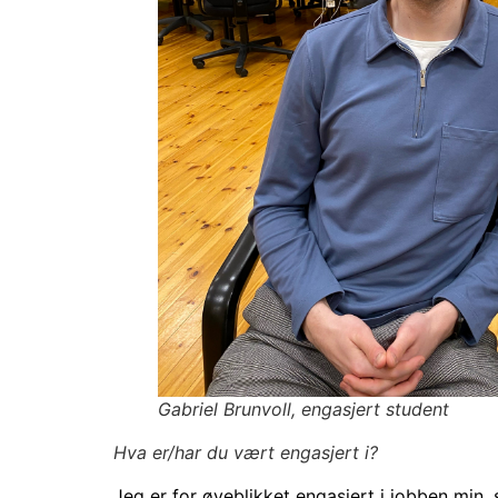
Gabriel Brunvoll, engasjert student
Hva er/har du vært engasjert i?
Jeg er for øyeblikket engasjert i jobben min,