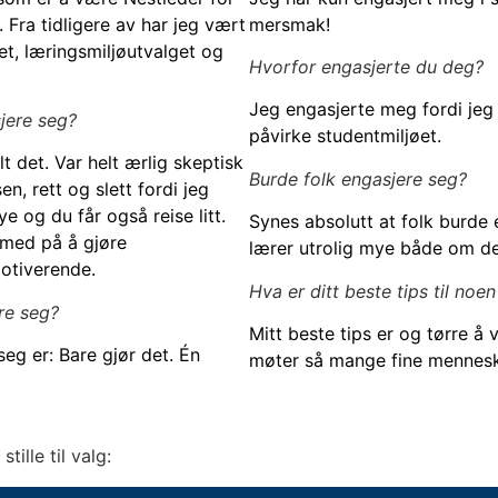
Fra tidligere av har jeg vært
mersmak!
et, læringsmiljøutvalget og
Hvorfor engasjerte du deg?
Jeg engasjerte meg fordi jeg 
jere seg?
påvirke studentmiljøet.
t det. Var helt ærlig skeptisk
Burde folk engasjere seg?
en, rett og slett fordi jeg
e og du får også reise litt.
Synes absolutt at folk burde 
r med på å gjøre
lærer utrolig mye både om de
otiverende.
Hva er ditt beste tips til noe
ere seg?
Mitt beste tips er og tørre å 
seg er: Bare gjør det. Én
møter så mange fine mennesk
ille til valg: