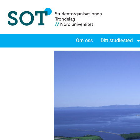
Om oss
Ditt studiested