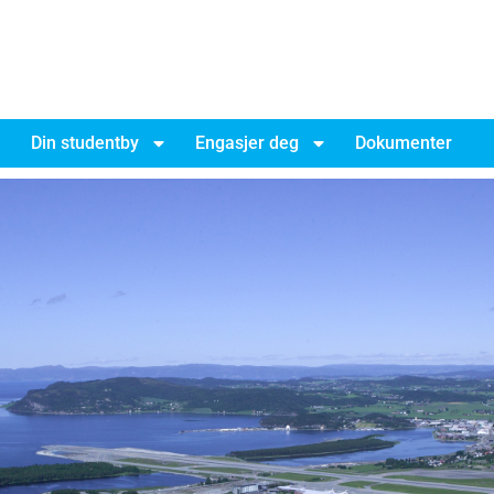
Din studentby
Engasjer deg
Dokumenter