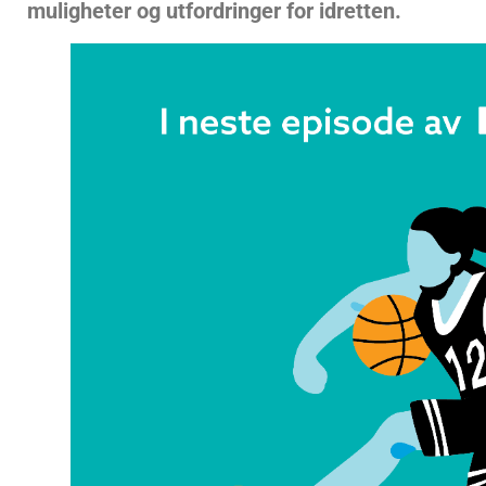
muligheter og utfordringer for idretten.