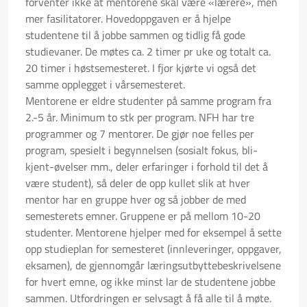
forventer ikke at mentorene skal være «lærere», men
mer fasilitatorer. Hovedoppgaven er å hjelpe
studentene til å jobbe sammen og tidlig få gode
studievaner. De møtes ca. 2 timer pr uke og totalt ca.
20 timer i høstsemesteret. I fjor kjørte vi også det
samme opplegget i vårsemesteret.
Mentorene er eldre studenter på samme program fra
2.-5 år. Minimum to stk per program. NFH har tre
programmer og 7 mentorer. De gjør noe felles per
program, spesielt i begynnelsen (sosialt fokus, bli-
kjent-øvelser mm., deler erfaringer i forhold til det å
være student), så deler de opp kullet slik at hver
mentor har en gruppe hver og så jobber de med
semesterets emner. Gruppene er på mellom 10-20
studenter. Mentorene hjelper med for eksempel å sette
opp studieplan for semesteret (innleveringer, oppgaver,
eksamen), de gjennomgår læringsutbyttebeskrivelsene
for hvert emne, og ikke minst lar de studentene jobbe
sammen. Utfordringen er selvsagt å få alle til å møte.