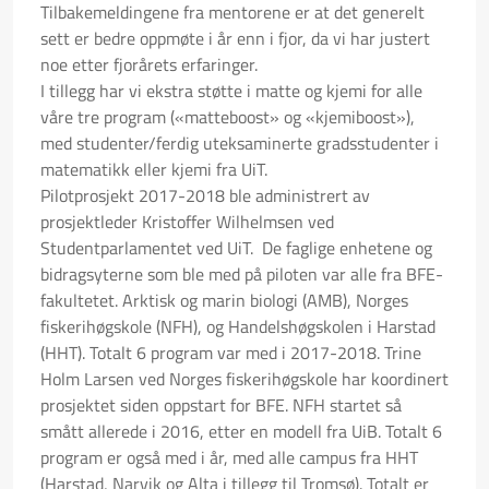
Tilbakemeldingene fra mentorene er at det generelt
sett er bedre oppmøte i år enn i fjor, da vi har justert
noe etter fjorårets erfaringer.
I tillegg har vi ekstra støtte i matte og kjemi for alle
våre tre program («matteboost» og «kjemiboost»),
med studenter/ferdig uteksaminerte gradsstudenter i
matematikk eller kjemi fra UiT.
Pilotprosjekt 2017-2018 ble administrert av
prosjektleder Kristoffer Wilhelmsen ved
Studentparlamentet ved UiT. De faglige enhetene og
bidragsyterne som ble med på piloten var alle fra BFE-
fakultetet. Arktisk og marin biologi (AMB), Norges
fiskerihøgskole (NFH), og Handelshøgskolen i Harstad
(HHT). Totalt 6 program var med i 2017-2018. Trine
Holm Larsen ved Norges fiskerihøgskole har koordinert
prosjektet siden oppstart for BFE. NFH startet så
smått allerede i 2016, etter en modell fra UiB. Totalt 6
program er også med i år, med alle campus fra HHT
(Harstad, Narvik og Alta i tillegg til Tromsø). Totalt er