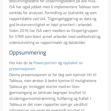
beslutningsstøtte for utdanningsledere på alle nivå.
ISA har også jobbet med å implementere Tableau som
verktøy for analyser, formidling av statistikk og som
rapportstøtte ved UiA. Tilgjengeliggjøring av data og
god brukervennlighet er høyt prioritert i arbeidet.
Siden 2016 har ISA vært medlem av Ekspertgruppen
for STAR som blant annet arbeider med vedlikehold og
videreutvikling av rapportmaler og datakilder.
Oppsummering
Her kan du se
Powerpointen
og
opptaket av
presentasjonen
.
Denne presentasjonen er for deg som kjenner litt til
Tableua, men ønsker å bedre kjenne til mulighetene
Tableua gir. Innlegget starter med en liten
gjennomgang av sentrale begreper knyttet til
studentgjennomstrømming, fullføring og frafall. I
Tableua er det noen rapporter som gir verdifull
informasjon om sentrale spørsmål knyttet til