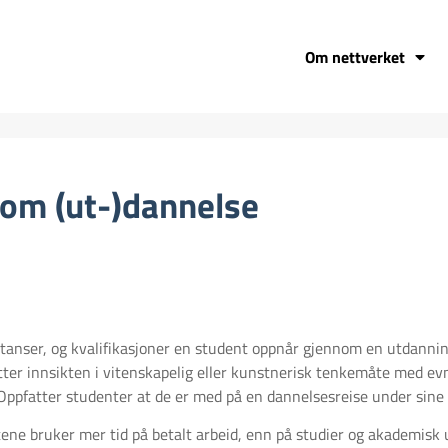
Om nettverket
om (ut-)dannelse
anser, og kvalifikasjoner en student oppnår gjennom en utdanning,
er innsikten i vitenskapelig eller kunstnerisk tenkemåte med evne
Oppfatter studenter at de er med på en dannelsesreise under sine
tene bruker mer tid på betalt arbeid, enn på studier og akademisk