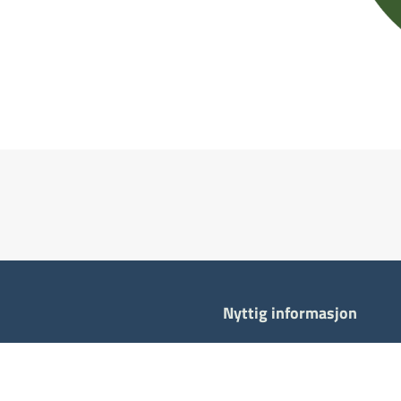
Nyttig informasjon
Tilgjengelighetserklæring
Personvernerklæring (Nord.n