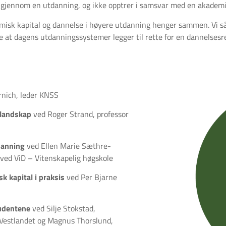
 gjennom en utdanning, og ikke opptrer i samsvar med en akadem
misk kapital og dannelse i høyere utdanning henger sammen. Vi s
re at dagens utdanningssystemer legger til rette for en dannelsesr
rnich, leder KNSS
 landskap
ved Roger Strand, professor
danning
ved Ellen Marie Sæthre-
 ved ViD – Vitenskapelig høgskole
 kapital i praksis
ved Per Bjarne
tudentene
ved Silje Stokstad,
å Vestlandet og Magnus Thorslund,