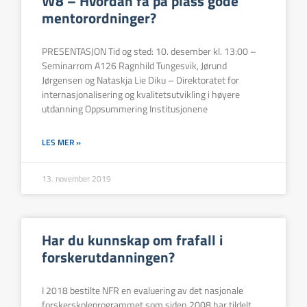
W8 – Hvordan få på plass gode
mentorordninger?
PRESENTASJON Tid og sted: 10. desember kl. 13:00 –
Seminarrom A126 Ragnhild Tungesvik, Jørund
Jørgensen og Nataskja Lie Diku – Direktoratet for
internasjonalisering og kvalitetsutvikling i høyere
utdanning Oppsummering Institusjonene
LES MER »
13. november 2019
Har du kunnskap om frafall i
forskerutdanningen?
I 2018 bestilte NFR en evaluering av det nasjonale
forskerskoleprogrammet som siden 2008 har tildelt