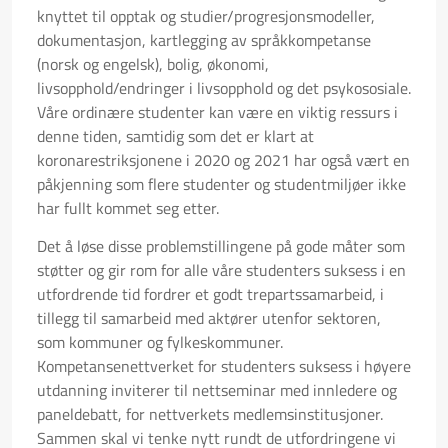
knyttet til opptak og studier/progresjonsmodeller,
dokumentasjon, kartlegging av språkkompetanse
(norsk og engelsk), bolig, økonomi,
livsopphold/endringer i livsopphold og det psykososiale.
Våre ordinære studenter kan være en viktig ressurs i
denne tiden, samtidig som det er klart at
koronarestriksjonene i 2020 og 2021 har også vært en
påkjenning som flere studenter og studentmiljøer ikke
har fullt kommet seg etter.
Det å løse disse problemstillingene på gode måter som
støtter og gir rom for alle våre studenters suksess i en
utfordrende tid fordrer et godt trepartssamarbeid, i
tillegg til samarbeid med aktører utenfor sektoren,
som kommuner og fylkeskommuner.
Kompetansenettverket for studenters suksess i høyere
utdanning inviterer til nettseminar med innledere og
paneldebatt, for nettverkets medlemsinstitusjoner.
Sammen skal vi tenke nytt rundt de utfordringene vi