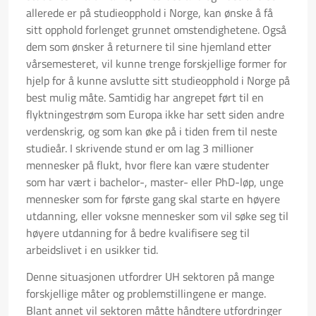
allerede er på studieopphold i Norge, kan ønske å få
sitt opphold forlenget grunnet omstendighetene. Også
dem som ønsker å returnere til sine hjemland etter
vårsemesteret, vil kunne trenge forskjellige former for
hjelp for å kunne avslutte sitt studieopphold i Norge på
best mulig måte. Samtidig har angrepet ført til en
flyktningestrøm som Europa ikke har sett siden andre
verdenskrig, og som kan øke på i tiden frem til neste
studieår. I skrivende stund er om lag 3 millioner
mennesker på flukt, hvor flere kan være studenter
som har vært i bachelor-, master- eller PhD-løp, unge
mennesker som for første gang skal starte en høyere
utdanning, eller voksne mennesker som vil søke seg til
høyere utdanning for å bedre kvalifisere seg til
arbeidslivet i en usikker tid.
Denne situasjonen utfordrer UH sektoren på mange
forskjellige måter og problemstillingene er mange.
Blant annet vil sektoren måtte håndtere utfordringer