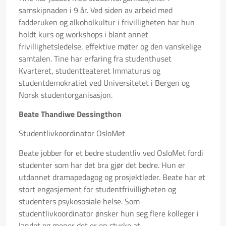
samskipnaden i 9 år. Ved siden av arbeid med
fadderuken og alkoholkultur i frivilligheten har hun
holdt kurs og workshops i blant annet
frivillighetsledelse, effektive møter og den vanskelige
samtalen. Tine har erfaring fra studenthuset
Kvarteret, studentteateret Immaturus og
studentdemokratiet ved Universitetet i Bergen og
Norsk studentorganisasjon.
Beate Thandiwe Dessingthon
Studentlivkoordinator OsloMet
Beate jobber for et bedre studentliv ved OsloMet fordi
studenter som har det bra gjør det bedre. Hun er
utdannet dramapedagog og prosjektleder. Beate har et
stort engasjement for studentfrivilligheten og
studenters psykososiale helse. Som
studentlivkoordinator ønsker hun seg flere kolleger i
landet og mener det er en styrke at