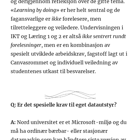
og derigjennom refleksjon over de gitte tema.
«
Learning by doing
» er her helt sentral og de
fagansvarlige er
ikke
forelesere, men
tilretteleggere og veiledere. Undervisningen i
IKT og Læring 1 og 2 er altså
ikke sentrert rundt
forelesninger
, men er en kombinasjon av
spesielt utviklede arbeidskrav, fagstoff lagt ut i
Canvasrommet og individuell veiledning av
studentenes utkast til besvarelser.
Q: Er det spesielle krav til eget datautstyr?
A:
Nord universitet er et Microsoft-miljø og du
må ha ordinær bærbar- eller stasjonær
datamaskin som kan håndtere siste versjon av