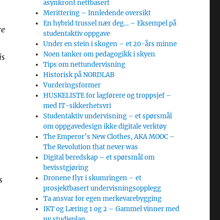
asynkront nettbasert
Merittering – Innledende oversikt
En hybrid trussel nær deg… – Eksempel på
re
studentaktiv oppgave
Under en stein i skogen – et 20-års minne
Noen tanker om pedagogikk i skyen
is
Tips om nettundervisning
Historisk på NORDLAB
Vurderingsformer
HUSKELISTE for lagførere og troppsjef –
med IT-sikkerhetsvri
Studentaktiv undervisning – et spørsmål
om oppgavedesign ikke digitale verktøy
The Emperor’s New Clothes, AKA MOOC –
The Revolution that never was
Digital beredskap – et spørsmål om
bevisstgjøring
Dronene flyr i skumringen – et
s
prosjektbasert undervisningsopplegg
Ta ansvar for egen merkevarebygging
IKT og Læring 1 og 2 – Gammel vinner med
ny studieplan