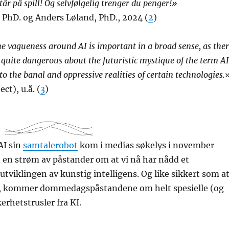
år på spill! Og selvfølgelig trenger du penger!»
 PhD. og Anders Løland, PhD., 2024 (
2
)
he vagueness around AI is important in a broad sense, as the
 quite dangerous about the futuristic mystique of the term AI
to the banal and oppressive realities of certain technologies.
ct), u.å. (
3
)
AI sin
samtalerobot
kom i medias søkelys i november
t en strøm av påstander om at vi nå har nådd et
 utviklingen av kunstig intelligens. Og like sikkert som a
er, kommer dommedagspåstandene om helt spesielle (og
erhetstrusler fra KI.