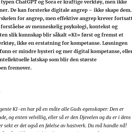
typen ChatGPT og Sora er kraftige verktøy, men ikke
er. De kan forsterke digitale angrep – ikke skape dem.
rskelen for angrep, men effektive angrep krever fortsat
 forståelse av menneskelig psykologi, kontekst og
ten slik kunnskap blir såkalt «KI» først og fremst et
erktøy, ikke en erstatning for kompetanse.
Løsningen
funn er mindre hysteri og mer digital kompetanse, elle
intellektuelle latskap som blir den største
oen fremover.
g
igente KI-en har på en måte alle Guds egenskaper: Den er
nde, og enten velvillig, eller så er den Djevelen og du er i dens
r sekt er det også en følelse av hastverk. Du må handle nå!