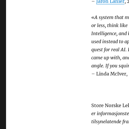
–
Jaron Lanier
, 
«
A system that m
or less, think lik
Intelligence, and 
used instead to a
quest for real AI. 
came up with, and
angle. If you squi
– Linda McIver,
Store Norske Le
er informasjonste
tilsynelatende fr