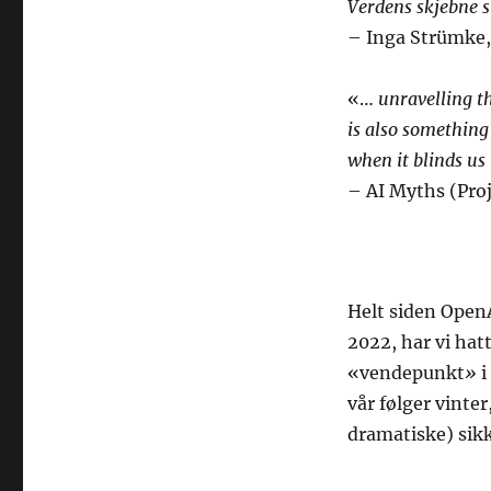
Verdens skjebne st
– Inga Strümke,
«…
unravelling t
is also something
when it blinds us 
– AI Myths (Proje
Helt siden Open
2022, har vi hat
«vendepunkt
»
i
vår følger vint
dramatiske) sikk