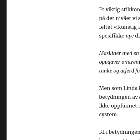
Et viktig stikkor
på det nivået vi 
feltet «Kunstig 
spesifikke
nye
di
Maskiner med en i
oppgaver omtren
tanke og atferd f
Men som Linda Mc
betydningen av 
ikke oppfunnet og
system.
KI i betydninge