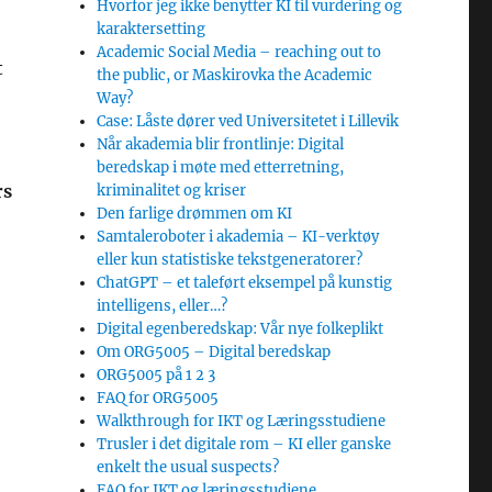
Hvorfor jeg ikke benytter KI til vurdering og
karaktersetting
Academic Social Media – reaching out to
t
the public, or Maskirovka the Academic
Way?
Case: Låste dører ved Universitetet i Lillevik
Når akademia blir frontlinje: Digital
beredskap i møte med etterretning,
rs
kriminalitet og kriser
Den farlige drømmen om KI
Samtaleroboter i akademia – KI-verktøy
eller kun statistiske tekstgeneratorer?
ChatGPT – et taleført eksempel på kunstig
intelligens, eller…?
Digital egenberedskap: Vår nye folkeplikt
Om ORG5005 – Digital beredskap
ORG5005 på 1 2 3
FAQ for ORG5005
Walkthrough for IKT og Læringsstudiene
Trusler i det digitale rom – KI eller ganske
enkelt the usual suspects?
FAQ for IKT og læringsstudiene