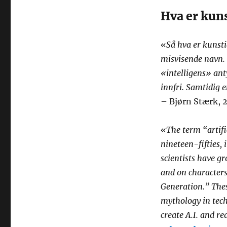
Hva er kuns
«
Så hva er kunsti
misvisende navn. 
«intelligens» ant
innfri. Samtidig er
– Bjørn Stærk, 2
«
The term “artifi
nineteen-fifties,
scientists have 
and on character
Generation.” Thes
mythology in tech 
create A.I. and r