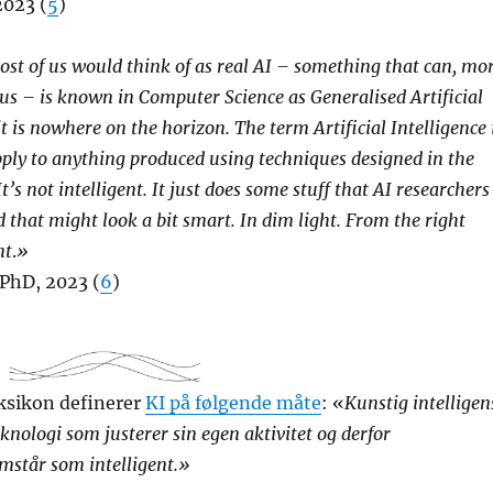
2023 (
5
)
ost of us would think of as real AI – something that can, mo
e us – is known in Computer Science as Generalised Artificial
it is nowhere on the horizon. The term Artificial Intelligence 
pply to anything produced using techniques designed in the
It’s not intelligent. It just does some stuff that AI researchers
 that might look a bit smart. In dim light. From the right
nt
.
»
 PhD, 2023 (
6
)
ksikon definerer
KI på følgende måte
: «
Kunstig intelligen
knologi som justerer sin egen aktivitet og derfor
amstår som intelligent.»