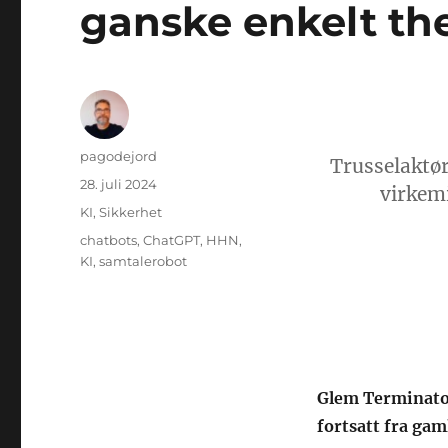
ganske enkelt th
Forfatter
pagodejord
Trusselaktør
Publisert
28. juli 2024
virkemi
Kategorier
KI
,
Sikkerhet
Stikkord
chatbots
,
ChatGPT
,
HHN
,
KI
,
samtalerobot
Glem Terminato
fortsatt fra gam