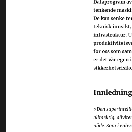
Dataprogram av 
tenkende maskin
De kan senke te
teknisk innsikt,
infrastruktur. U
produktivitetsv
for oss som sam
er det vår egen 
sikkerhetsrisik
Innlednin
«
Den superintell
allmektig, allvite
nåde. Som i enhve