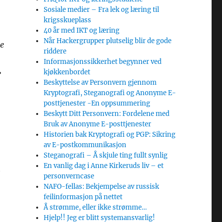
Sosiale medier – Fra lek og læring til
krigsskueplass
40 år med IKT og læring
Når Hackergrupper plutselig blir de gode
re
riddere
Informasjonssikkerhet begynner ved
»
kjøkkenbordet
Beskyttelse av Personvern gjennom
Kryptografi, Steganografi og Anonyme E-
posttjenester -En oppsummering
Beskytt Ditt Personvern: Fordelene med
Bruk av Anonyme E-posttjenester
Historien bak Kryptografi og PGP: Sikring
av E-postkommunikasjon
Steganografi – Å skjule ting fullt synlig
En vanlig dag i Anne Kirkeruds liv – et
t
personverncase
NAFO-fellas: Bekjempelse av russisk
feilinformasjon på nettet
Å strømme, eller ikke strømme…
Hjelp!! Jeg er blitt systemansvarlig!