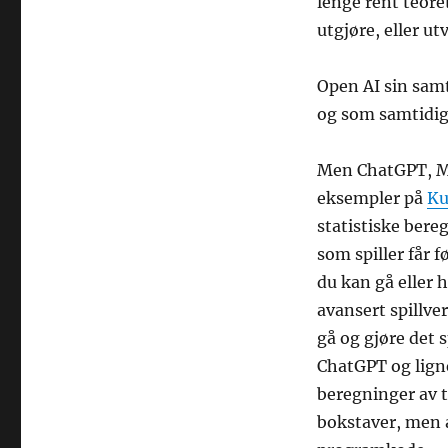
lenge rent teoret
utgjøre, eller ut
Open AI sin sam
og som samtidig
Men ChatGPT, Mi
eksempler på
Ku
statistiske bere
som spiller får 
du kan gå eller 
avansert spillve
gå og gjøre det s
ChatGPT og ligne
beregninger av 
bokstaver, men 