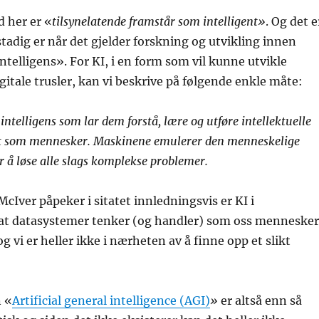
d her er «
tilsynelatende framstår som intelligent»
. Og det e
stadig er når det gjelder forskning og utvikling innen
intelligens». For KI, i en form som vil kunne utvikle
gitale trusler, kan vi beskrive på følgende enkle måte:
ntelligens som lar dem forstå, lære og utføre intellektuelle
t som mennesker. Maskinene emulerer den menneskelige
or å løse alle slags komplekse problemer.
Iver påpeker i sitatet innledningsvis er KI i
at datasystemer tenker (og handler) som oss mennesker
 vi er heller ikke i nærheten av å finne opp et slikt
n «
Artificial general intelligence (AGI)
»
er altså enn så