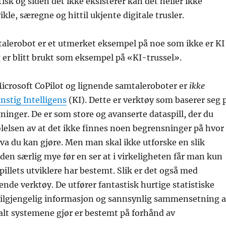
isk og siden det ikke eksisterer kan det heller ikke
vikle, særegne og hittil ukjente digitale trusler.
talerobot er et utmerket eksempel på noe som ikke er KI
 er blitt brukt som eksempel på «KI-trussel
»
.
crosoft CoPilot og lignende samtaleroboter er
ikke
nstig Intelligens
(KI). Dette er verktøy som baserer seg 
gninger. De er som store og avanserte dataspill, der du
følelsen av at det ikke finnes noen begrensninger på hvor
hva du kan gjøre. Men man skal ikke utforske en slik
rden særlig mye før en ser at i virkeligheten får man kun
pillets utviklere har bestemt. Slik er det også med
nde verktøy. De utfører fantastisk hurtige statistiske
tilgjengelig informasjon og sannsynlig sammensetning 
alt systemene gjør er bestemt på forhånd av