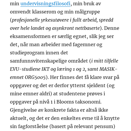
min
undervisningsfilosofi
, min bruk av
omvendt klasserom og min målgruppe
(
profesjonelle yrkesutøvere i fullt arbeid, spredd
over hele landet og asynkront nettbaserte
). Denne
eksamensformen er særlig egnet, slik jeg ser
det, når man arbeider med fagemner og
studieprogram innen det
samfunnsvitenskapelige området (
i mitt tilfelle
EVU-studiene IKT og læring 1 og 2, samt MASIK-
emnet ORG5005
). Her finnes det få klare svar på
oppgaver og det er derfor ytterst sjeldent (og
mine emner aldri) at studentene prøves i
oppgaver på nivå 1 i Blooms taksonomi.
Gjengivelse av konkrete fakta er altså ikke
aktuelt, og det er den enkeltes evne til å knytte
sin fagforståelse (basert på relevant pensum)